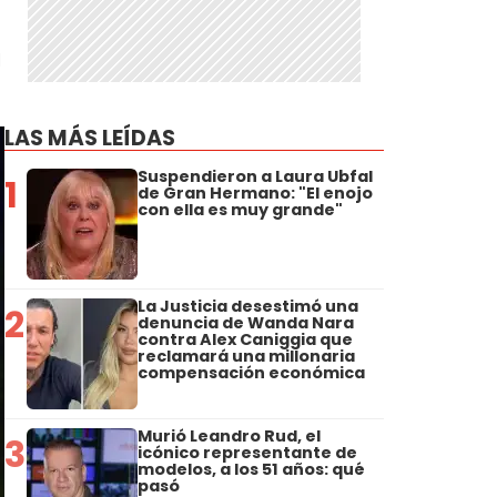
a
LAS MÁS LEÍDAS
Suspendieron a Laura Ubfal
1
de Gran Hermano: "El enojo
con ella es muy grande"
La Justicia desestimó una
2
denuncia de Wanda Nara
contra Alex Caniggia que
reclamará una millonaria
compensación económica
Murió Leandro Rud, el
3
icónico representante de
modelos, a los 51 años: qué
pasó