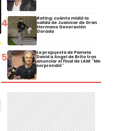
Rating: cuánto midió la
4
salida de Juanicar de Gran
Hermano Generación
Dorada
La propuesta de Pamela
5
David a Ángel de Brito tras
anunciar el final de LAM: "Me
sorprendió"