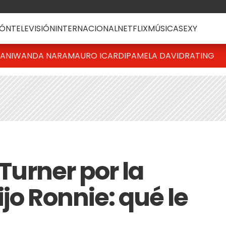
ÓN
TELEVISIÓN
INTERNACIONAL
NETFLIX
MÚSICA
SEXY
IANI
WANDA NARA
MAURO ICARDI
PAMELA DAVID
RATING
 Turner por la
jo Ronnie: qué le