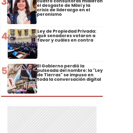
3
cuatro consultoras midieron
el desgaste de Milei y la
crisis de liderazgo en el
peronismo
Ley de Propiedad Privada:
4
qué senadores votaron a
favor y cuáles en contra
El Gobierno perdió la
5
pulseada del nombre: la "Ley
de Tierras" se impuso en
toda la conversación digital