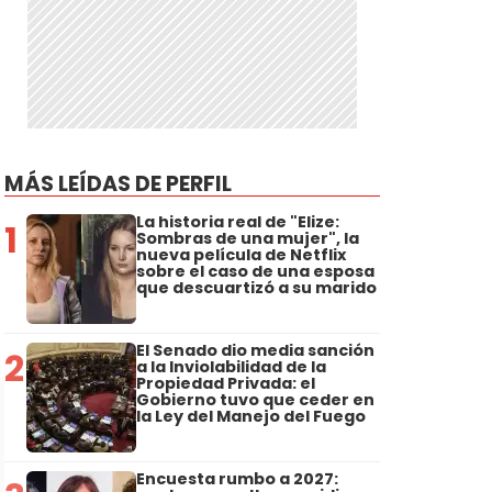
MÁS LEÍDAS DE PERFIL
La historia real de "Elize:
1
Sombras de una mujer", la
nueva película de Netflix
sobre el caso de una esposa
que descuartizó a su marido
El Senado dio media sanción
2
a la Inviolabilidad de la
Propiedad Privada: el
Gobierno tuvo que ceder en
la Ley del Manejo del Fuego
Encuesta rumbo a 2027: