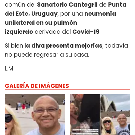
común del
Sanatorio Cantegril
de
Punta
del Este, Uruguay
, por una
neumonía
unilateral en su pulmón
izquierdo
derivada del
Covid-19
.
Si bien l
a diva presenta mejorías
, todavía
no puede regresar a su casa.
L.M
GALERÍA DE IMÁGENES