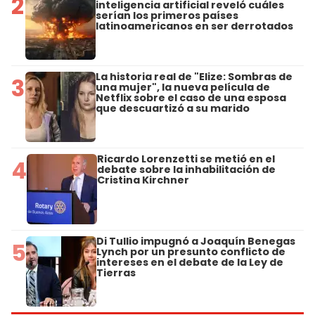
2
inteligencia artificial reveló cuáles
serían los primeros países
latinoamericanos en ser derrotados
La historia real de "Elize: Sombras de
3
una mujer", la nueva película de
Netflix sobre el caso de una esposa
que descuartizó a su marido
Ricardo Lorenzetti se metió en el
4
debate sobre la inhabilitación de
Cristina Kirchner
Di Tullio impugnó a Joaquín Benegas
5
Lynch por un presunto conflicto de
intereses en el debate de la Ley de
Tierras