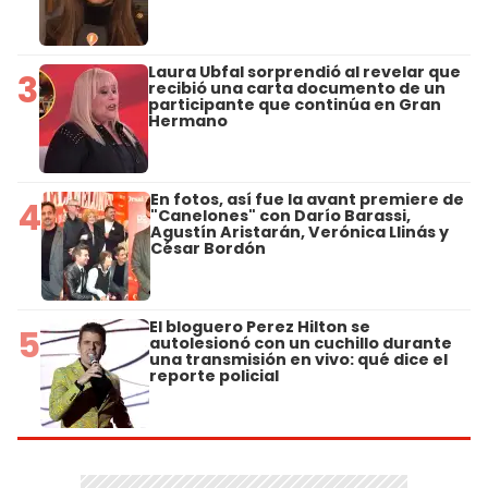
Laura Ubfal sorprendió al revelar que
3
recibió una carta documento de un
participante que continúa en Gran
Hermano
En fotos, así fue la avant premiere de
4
"Canelones" con Darío Barassi,
Agustín Aristarán, Verónica Llinás y
César Bordón
El bloguero Perez Hilton se
5
autolesionó con un cuchillo durante
una transmisión en vivo: qué dice el
reporte policial