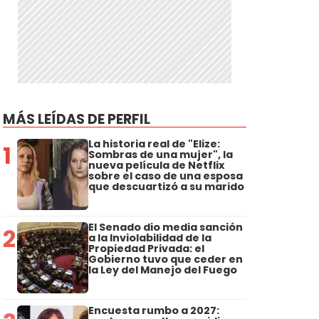
MÁS LEÍDAS DE PERFIL
La historia real de "Elize:
1
Sombras de una mujer", la
nueva película de Netflix
sobre el caso de una esposa
que descuartizó a su marido
El Senado dio media sanción
2
a la Inviolabilidad de la
Propiedad Privada: el
Gobierno tuvo que ceder en
la Ley del Manejo del Fuego
Encuesta rumbo a 2027: