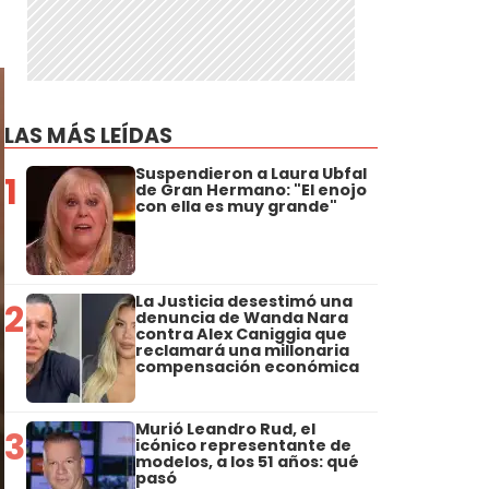
LAS MÁS LEÍDAS
Suspendieron a Laura Ubfal
1
de Gran Hermano: "El enojo
con ella es muy grande"
La Justicia desestimó una
2
denuncia de Wanda Nara
contra Alex Caniggia que
reclamará una millonaria
compensación económica
Murió Leandro Rud, el
3
icónico representante de
modelos, a los 51 años: qué
pasó