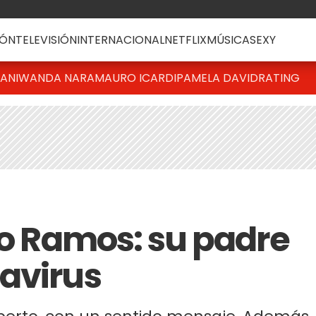
ÓN
TELEVISIÓN
INTERNACIONAL
NETFLIX
MÚSICA
SEXY
IANI
WANDA NARA
MAURO ICARDI
PAMELA DAVID
RATING
go Ramos: su padre
avirus