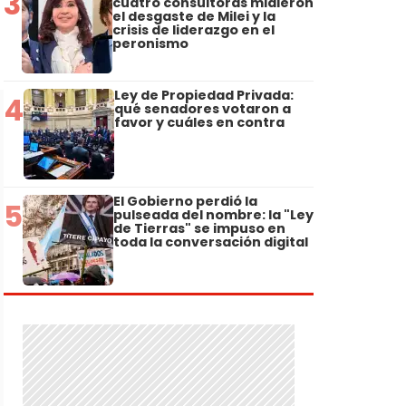
3
cuatro consultoras midieron
el desgaste de Milei y la
crisis de liderazgo en el
peronismo
Ley de Propiedad Privada:
4
qué senadores votaron a
favor y cuáles en contra
El Gobierno perdió la
5
pulseada del nombre: la "Ley
de Tierras" se impuso en
toda la conversación digital