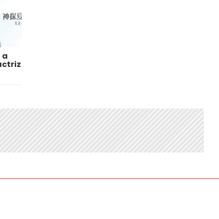
 a
ctriz