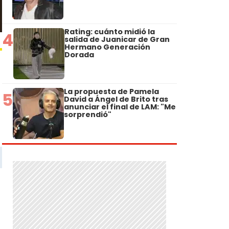
Rating: cuánto midió la
4
salida de Juanicar de Gran
Hermano Generación
Dorada
La propuesta de Pamela
5
David a Ángel de Brito tras
anunciar el final de LAM: "Me
sorprendió"