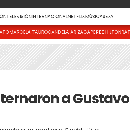
ÓN
TELEVISIÓN
INTERNACIONAL
NETFLIX
MÚSICA
SEXY
BATO
MARCELA TAURO
CANDELA ARIZAGA
PEREZ HILTON
RAT
nternaron a Gustavo