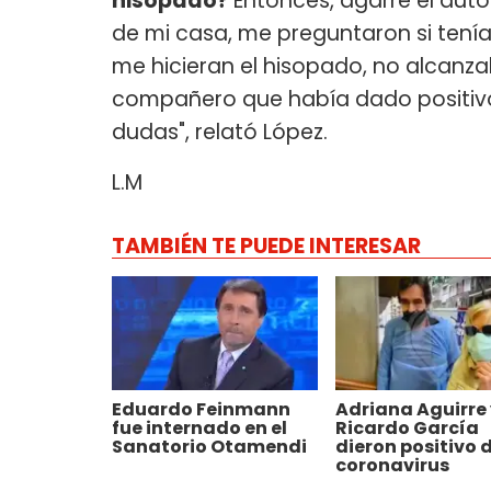
hisopado?
Entonces, agarré el aut
de mi casa, me preguntaron si tení
me hicieran el hisopado, no alcanz
compañero que había dado positivo 
dudas", relató López.
L.M
TAMBIÉN TE PUEDE INTERESAR
Eduardo Feinmann
Adriana Aguirre 
fue internado en el
Ricardo García
Sanatorio Otamendi
dieron positivo 
coronavirus