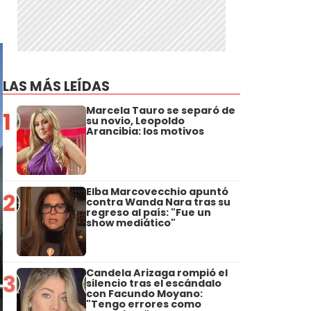
LAS MÁS LEÍDAS
Marcela Tauro se separó de
1
su novio, Leopoldo
Arancibia: los motivos
Elba Marcovecchio apuntó
2
contra Wanda Nara tras su
regreso al país: "Fue un
show mediático"
Candela Arizaga rompió el
3
silencio tras el escándalo
con Facundo Moyano:
"Tengo errores como