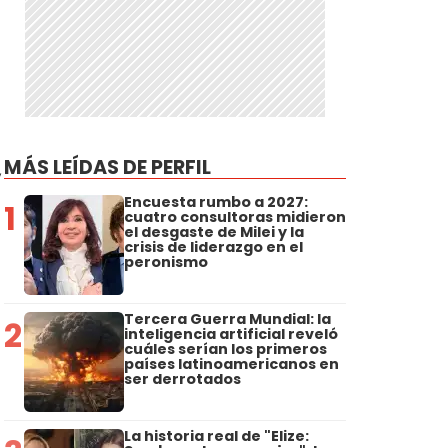
MÁS LEÍDAS DE PERFIL
,
Encuesta rumbo a 2027:
1
cuatro consultoras midieron
el desgaste de Milei y la
crisis de liderazgo en el
peronismo
Tercera Guerra Mundial: la
2
inteligencia artificial reveló
cuáles serían los primeros
países latinoamericanos en
ser derrotados
La historia real de "Elize: