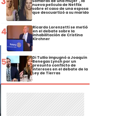
3
Sombras de una mujer", la
nueva película de Netflix
sobre el caso de una esposa
que descuartizó a su marido
Ricardo Lorenzetti se metió
4
en el debate sobre la
inhabilitación de Cristina
Kirchner
Di Tullio impugnó a Joaquín
5
Benegas Lynch por un
presunto conflicto de
intereses en el debate de la
Ley de Tierras