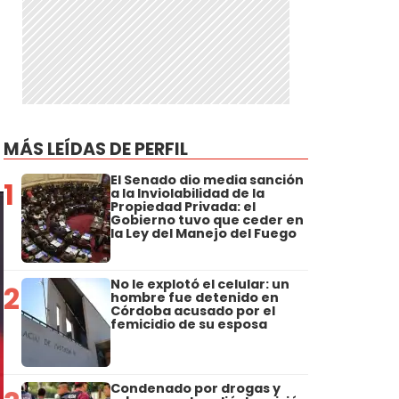
MÁS LEÍDAS DE PERFIL
El Senado dio media sanción
1
a la Inviolabilidad de la
Propiedad Privada: el
Gobierno tuvo que ceder en
la Ley del Manejo del Fuego
No le explotó el celular: un
2
hombre fue detenido en
Córdoba acusado por el
femicidio de su esposa
Condenado por drogas y