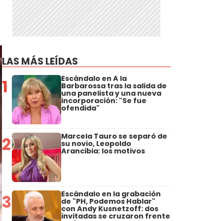
LAS MÁS LEÍDAS
Escándalo en A la
1
Barbarossa tras la salida de
una panelista y una nueva
incorporación: "Se fue
ofendida"
Marcela Tauro se separó de
2
su novio, Leopoldo
Arancibia: los motivos
Escándalo en la grabación
3
de "PH, Podemos Hablar"
con Andy Kusnetzoff: dos
invitadas se cruzaron frente