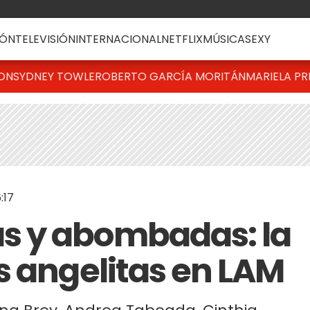
ÓN
TELEVISIÓN
INTERNACIONAL
NETFLIX
MÚSICA
SEXY
TON
SYDNEY TOWLE
ROBERTO GARCÍA MORITÁN
MARIELA PR
:17
 y abombadas: la
s angelitas en LAM