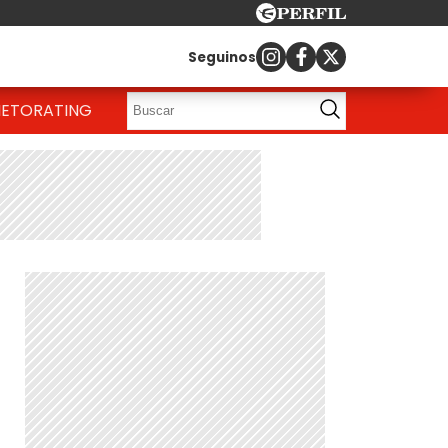
Seguinos
IETO
RATING