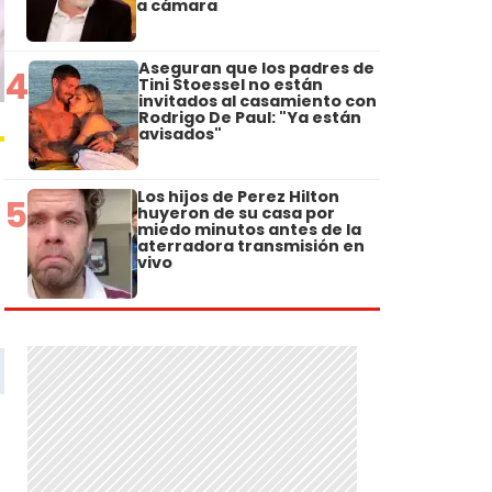
a cámara
Aseguran que los padres de
4
Tini Stoessel no están
invitados al casamiento con
Rodrigo De Paul: "Ya están
avisados"
Los hijos de Perez Hilton
5
huyeron de su casa por
miedo minutos antes de la
aterradora transmisión en
vivo