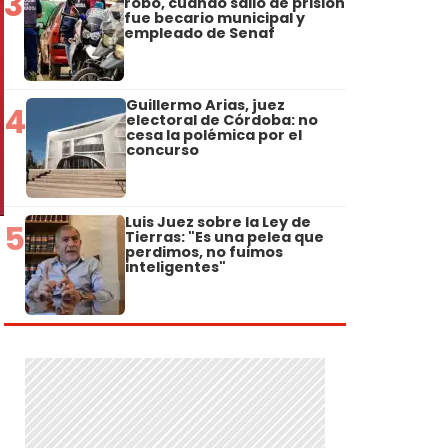
3
robo, cuando salió de prisión
fue becario municipal y
empleado de Senaf
Guillermo Arias, juez
4
electoral de Córdoba: no
cesa la polémica por el
concurso
Luis Juez sobre la Ley de
5
Tierras: "Es una pelea que
perdimos, no fuimos
inteligentes"