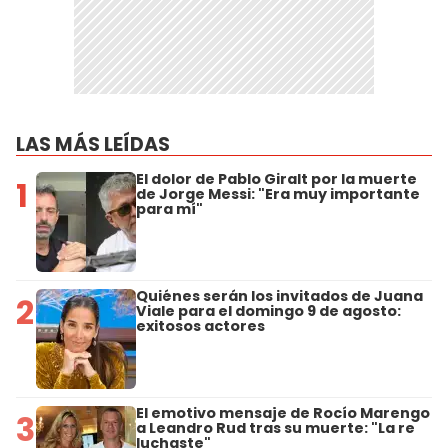
LAS MÁS LEÍDAS
El dolor de Pablo Giralt por la muerte
1
de Jorge Messi: "Era muy importante
para mí"
Quiénes serán los invitados de Juana
2
Viale para el domingo 9 de agosto:
exitosos actores
El emotivo mensaje de Rocío Marengo
3
a Leandro Rud tras su muerte: "La re
luchaste"