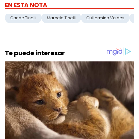
EN ESTA NOTA
Cande Tinelli
Marcelo Tinelli
Guillermina Valdes
B