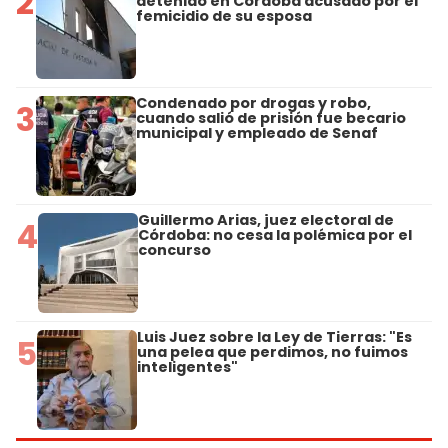
2
detenido en Córdoba acusado por el
femicidio de su esposa
Condenado por drogas y robo,
3
cuando salió de prisión fue becario
municipal y empleado de Senaf
Guillermo Arias, juez electoral de
4
Córdoba: no cesa la polémica por el
concurso
Luis Juez sobre la Ley de Tierras: "Es
5
una pelea que perdimos, no fuimos
inteligentes"