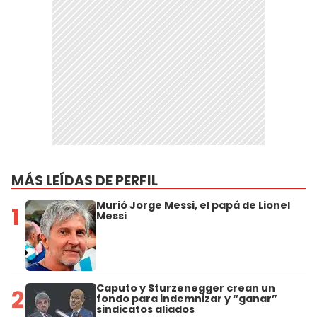
MÁS LEÍDAS DE PERFIL
Murió Jorge Messi, el papá de Lionel
1
Messi
Caputo y Sturzenegger crean un
2
fondo para indemnizar y “ganar”
sindicatos aliados