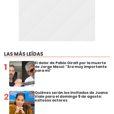
LAS MÁS LEÍDAS
El dolor de Pablo Giralt por la muerte
1
de Jorge Messi: "Era muy importante
para mí"
Quiénes serán los invitados de Juana
2
Viale para el domingo 9 de agosto:
exitosos actores