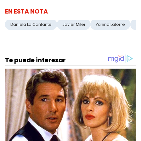
EN ESTA NOTA
Daniela La Cantante
Javier Milei
Yanina Latorre
A 