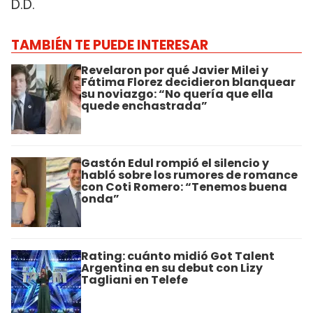
D.D.
TAMBIÉN TE PUEDE INTERESAR
Revelaron por qué Javier Milei y
Fátima Florez decidieron blanquear
su noviazgo: “No quería que ella
quede enchastrada”
Gastón Edul rompió el silencio y
habló sobre los rumores de romance
con Coti Romero: “Tenemos buena
onda”
Rating: cuánto midió Got Talent
Argentina en su debut con Lizy
Tagliani en Telefe