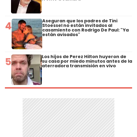
Aseguran que los padres de Tini
4
Stoessel no están invitados al
casamiento con Rodrigo De Paul: "Ya
están avisados"
Los hijos de Perez Hilton huyeron de
5
su casa por miedo minutos antes de la
aterradora transmisión en vivo