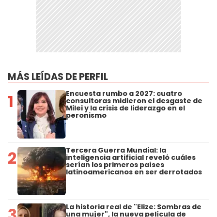
MÁS LEÍDAS DE PERFIL
Encuesta rumbo a 2027: cuatro
1
consultoras midieron el desgaste de
Milei y la crisis de liderazgo en el
peronismo
Tercera Guerra Mundial: la
2
inteligencia artificial reveló cuáles
serían los primeros países
latinoamericanos en ser derrotados
La historia real de "Elize: Sombras de
3
una mujer", la nueva película de