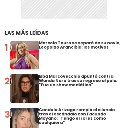
LAS MÁS LEÍDAS
Marcela Tauro se separó de su novio,
1
Leopoldo Arancibia: los motivos
Elba Marcovecchio apuntó contra
2
Wanda Nara tras su regreso al país:
"Fue un show mediático"
Candela Arizaga rompió el silencio
3
tras el escándalo con Facundo
Moyano: "Tengo errores como
cualquiera"