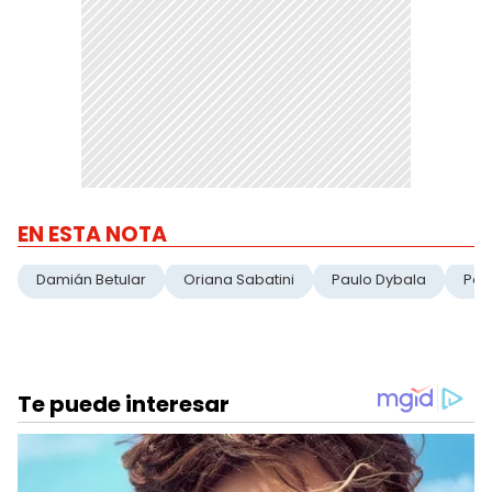
EN ESTA NOTA
Damián Betular
Oriana Sabatini
Paulo Dybala
Poc