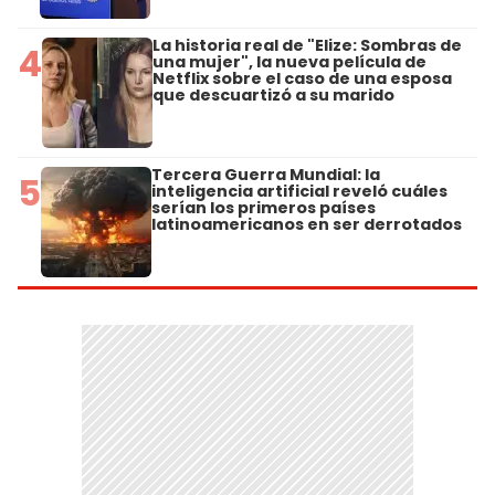
La historia real de "Elize: Sombras de
4
una mujer", la nueva película de
Netflix sobre el caso de una esposa
que descuartizó a su marido
Tercera Guerra Mundial: la
5
inteligencia artificial reveló cuáles
serían los primeros países
latinoamericanos en ser derrotados