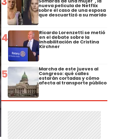
3
Sombras de una mujer", la
nueva película de Netflix
sobre el caso de una esposa
que descuartizó a su marido
Ricardo Lorenzetti se metió
4
en el debate sobre la
inhabilitación de Cristina
Kirchner
Marcha de este jueves al
5
Congreso: qué calles
estarán cortadas y cómo
afecta al transporte público