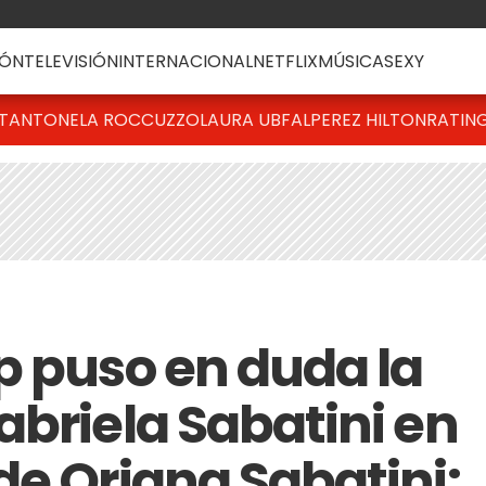
ÓN
TELEVISIÓN
INTERNACIONAL
NETFLIX
MÚSICA
SEXY
T
ANTONELA ROCCUZZO
LAURA UBFAL
PEREZ HILTON
RATIN
p puso en duda la
abriela Sabatini en
de Oriana Sabatini: