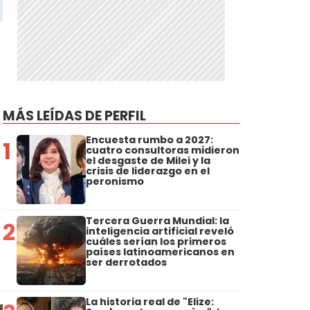
MÁS LEÍDAS DE PERFIL
Encuesta rumbo a 2027:
1
cuatro consultoras midieron
el desgaste de Milei y la
crisis de liderazgo en el
peronismo
Tercera Guerra Mundial: la
2
inteligencia artificial reveló
cuáles serían los primeros
países latinoamericanos en
ser derrotados
La historia real de "Elize: