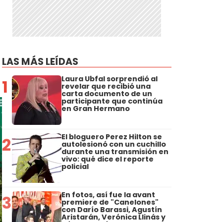
LAS MÁS LEÍDAS
Laura Ubfal sorprendió al
1
revelar que recibió una
carta documento de un
participante que continúa
en Gran Hermano
El bloguero Perez Hilton se
2
autolesionó con un cuchillo
durante una transmisión en
vivo: qué dice el reporte
policial
En fotos, así fue la avant
3
premiere de "Canelones"
con Darío Barassi, Agustín
Aristarán, Verónica Llinás y