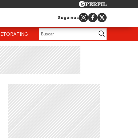
Seguinos
IETO
RATING