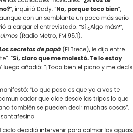
e las cualidades musicales. “
¿A vos te
ano?
”, inquirió Dady. “
No, porque toco bien
”,
s, aunque con un semblante un poco más serio
vió a cargar el entrevistado. “Sí ¿Algo más?”,
uimos
(Radio Metro, FM 95.1).
Los secretos de papá
(El Trece), le dijo entre
e”. “
Sí, claro que me molestó. Te lo estoy
Y luego añadió: “¡Toco bien el piano y me decís
manifestó: “Lo que pasa es que yo a vos te
omunicador que dice desde las tripas lo que
 piano también se pueden decir muchas cosas”.
l santafesino.
ciclo decidió intervenir para calmar las aguas