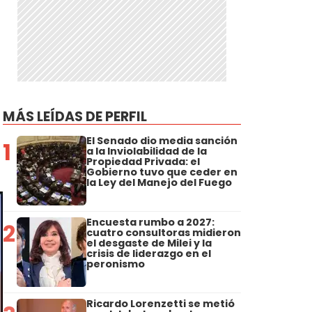
MÁS LEÍDAS DE PERFIL
El Senado dio media sanción
1
a la Inviolabilidad de la
Propiedad Privada: el
Gobierno tuvo que ceder en
la Ley del Manejo del Fuego
Encuesta rumbo a 2027:
2
cuatro consultoras midieron
el desgaste de Milei y la
crisis de liderazgo en el
peronismo
Ricardo Lorenzetti se metió