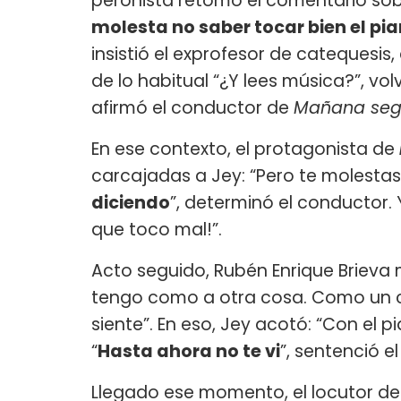
peronista retomó el comentario sobr
molesta no saber tocar bien el pi
insistió el exprofesor de catequesi
de lo habitual “¿Y lees música?”, vol
afirmó el conductor de
Mañana seg
En ese contexto, el protagonista de
carcajadas a Jey: “Pero te molestast
diciendo
”, determinó el conductor. 
que toco mal!”.
Acto seguido, Rubén Enrique Brieva 
tengo como a otra cosa. Como un c
siente”. En eso, Jey acotó: “Con el
“
Hasta ahora no te vi
”, sentenció e
Llegado ese momento, el locutor del 