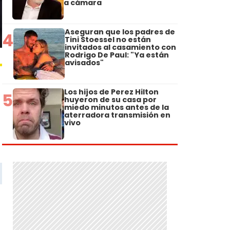
a cámara
Aseguran que los padres de
4
Tini Stoessel no están
invitados al casamiento con
Rodrigo De Paul: "Ya están
avisados"
Los hijos de Perez Hilton
5
huyeron de su casa por
miedo minutos antes de la
aterradora transmisión en
vivo