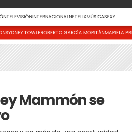
ÓN
TELEVISIÓN
INTERNACIONAL
NETFLIX
MÚSICA
SEXY
TON
SYDNEY TOWLE
ROBERTO GARCÍA MORITÁN
MARIELA PR
 Jey Mammón se
vo