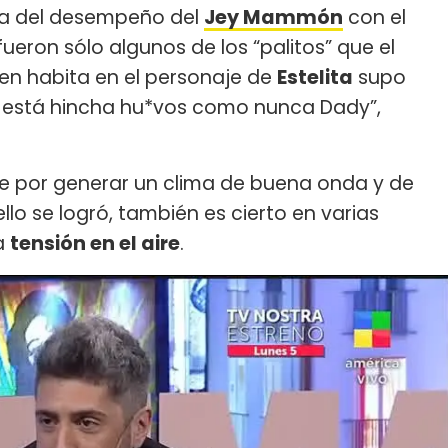
ca del desempeño del
Jey Mammón
con el
ueron sólo algunos de los “palitos” que el
ien habita en el personaje de
Estelita
supo
oy está hincha hu*vos como nunca Dady”,
rse por generar un clima de buena onda y de
ello se logró, también es cierto en varias
ta
tensión en el aire
.