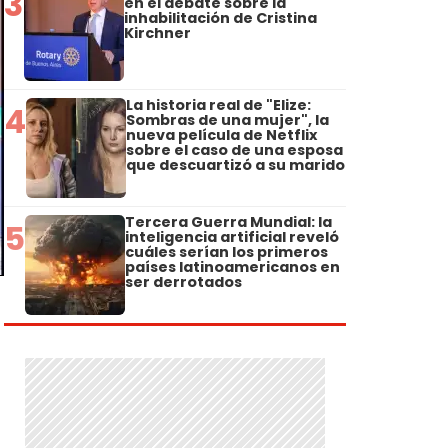
3
en el debate sobre la
inhabilitación de Cristina
Kirchner
La historia real de "Elize:
4
Sombras de una mujer", la
nueva película de Netflix
sobre el caso de una esposa
que descuartizó a su marido
Tercera Guerra Mundial: la
5
inteligencia artificial reveló
cuáles serían los primeros
países latinoamericanos en
ser derrotados