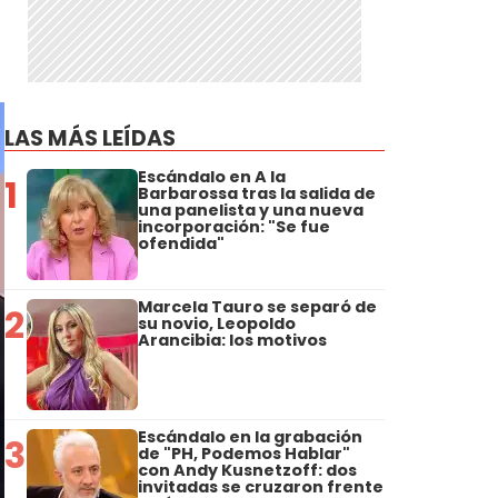
LAS MÁS LEÍDAS
Escándalo en A la
1
Barbarossa tras la salida de
una panelista y una nueva
incorporación: "Se fue
ofendida"
Marcela Tauro se separó de
2
su novio, Leopoldo
Arancibia: los motivos
Escándalo en la grabación
3
de "PH, Podemos Hablar"
con Andy Kusnetzoff: dos
invitadas se cruzaron frente