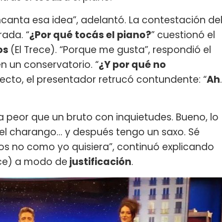
ncanta esa idea”, adelantó. La contestación de
rada. “
¿Por qué tocás el piano?
” cuestionó el
os
(El Trece). “Porque me gusta”, respondió el
n un conservatorio. “
¿Y por qué no
pecto, el presentador retrucó contundente: “
Ah
.
 peor que un bruto con inquietudes. Bueno, lo
el charango… y después tengo un saxo. Sé
nos no como yo quisiera”, continuó explicando
ece) a modo de
justificación
.