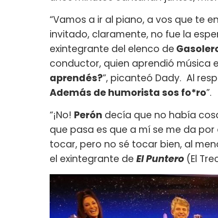
“Vamos a ir al piano, a vos que te e
invitado, claramente, no fue la espe
exintegrante del elenco de
Gasoler
conductor, quien aprendió música e
aprendés?
”, picanteó Dady. Al res
Además de humorista sos fo*ro
”.
“¡No!
Perón
decía que no había cosa
que pasa es que a mí se me da por 
tocar, pero no sé tocar bien, al me
el exintegrante de
El Puntero
(El Tr