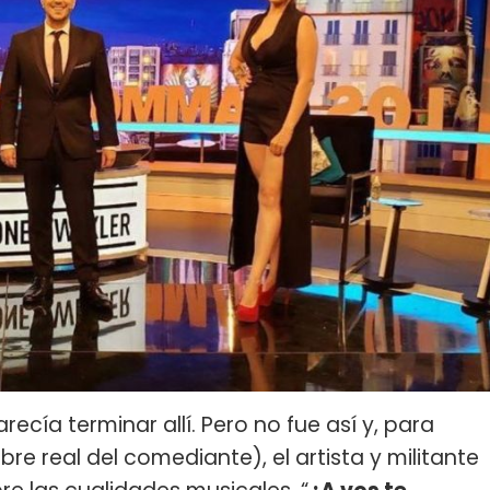
ecía terminar allí. Pero no fue así y, para
e real del comediante), el artista y militante