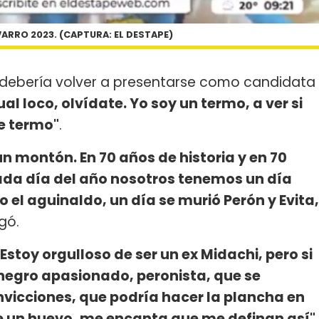
ARRO 2023. (CAPTURA: EL DESTAPE)
debería volver a presentarse como candidata
al loco, olvídate. Yo soy un termo, a ver si
e termo"
.
 un montón. En 70 años de historia y en 70
cada día del año nosotros tenemos un día
o el aguinaldo, un día se murió Perón y Evita,
gó.
"Estoy orgulloso de ser un ex Midachi, pero si
 negro apasionado, peronista, que se
nvicciones, que podría hacer la plancha en
e un huevo, me encanta que me definan así".