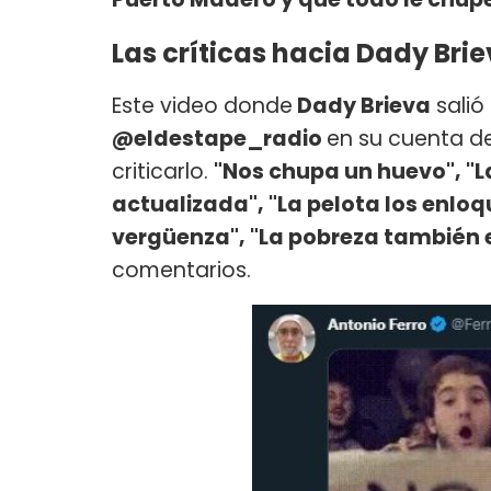
Las críticas hacia Dady Bri
Este video donde
Dady Brieva
salió
@eldestape_radio
en su cuenta de
criticarlo.
"Nos chupa un huevo", "L
actualizada", "La pelota los enlo
vergüenza", "La pobreza también 
comentarios.