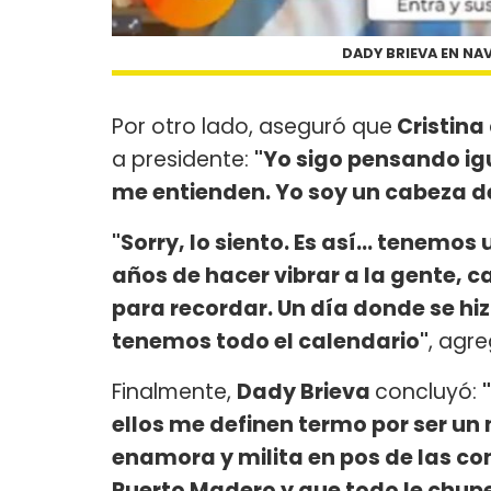
DADY BRIEVA EN NAV
Por otro lado, aseguró que
Cristina
a presidente:
"Yo sigo pensando igu
me entienden. Yo soy un cabeza d
"Sorry, lo siento. Es así... tenemos
años de hacer vibrar a la gente, 
para recordar. Un día donde se hiz
tenemos todo el calendario"
, agre
Finalmente,
Dady Brieva
concluyó:
ellos me definen termo por ser un
enamora y milita en pos de las co
Puerto Madero y que todo le chup