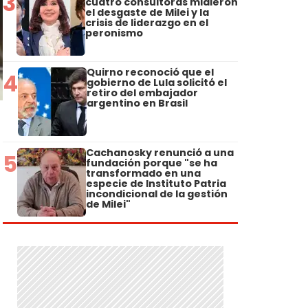
3
cuatro consultoras midieron
el desgaste de Milei y la
crisis de liderazgo en el
peronismo
Quirno reconoció que el
4
gobierno de Lula solicitó el
retiro del embajador
argentino en Brasil
Cachanosky renunció a una
5
fundación porque "se ha
transformado en una
especie de Instituto Patria
incondicional de la gestión
de Milei"