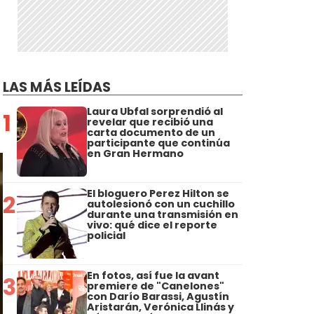
LAS MÁS LEÍDAS
Laura Ubfal sorprendió al
1
revelar que recibió una
carta documento de un
participante que continúa
en Gran Hermano
El bloguero Perez Hilton se
2
autolesionó con un cuchillo
durante una transmisión en
vivo: qué dice el reporte
policial
En fotos, así fue la avant
3
premiere de "Canelones"
con Darío Barassi, Agustín
Aristarán, Verónica Llinás y