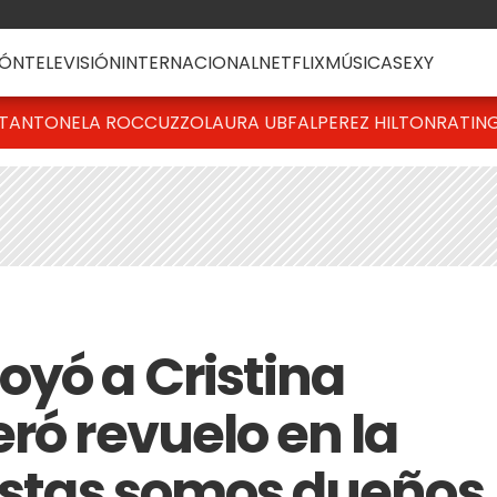
ÓN
TELEVISIÓN
INTERNACIONAL
NETFLIX
MÚSICA
SEXY
T
ANTONELA ROCCUZZO
LAURA UBFAL
PEREZ HILTON
RATIN
oyó a Cristina
ró revuelo en la
nistas somos dueños