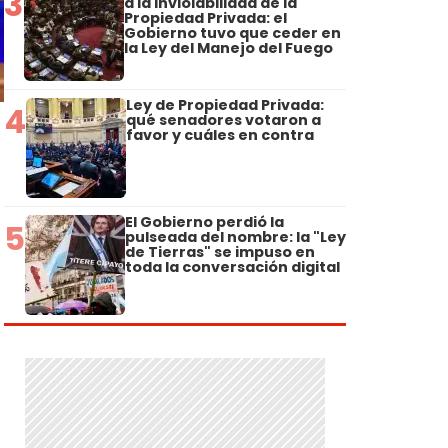
3
a la Inviolabilidad de la
Propiedad Privada: el
Gobierno tuvo que ceder en
la Ley del Manejo del Fuego
Ley de Propiedad Privada:
4
qué senadores votaron a
favor y cuáles en contra
El Gobierno perdió la
5
pulseada del nombre: la "Ley
de Tierras" se impuso en
toda la conversación digital