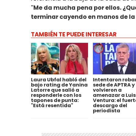
"Me da mucha pena por ellos. ¿Qu
terminar cayendo en manos de la 
TAMBIÉN TE PUEDE INTERESAR
Laura Ubfal habló del
Intentaron robar
bajo rating de Yanina
sede de APTRA y
Latorre que salió a
volvieron a
responderle con los
amenazar a Luis
tapones de punta:
Ventura: el fuert
"Está resentida"
descargo del
periodista