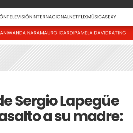
ÓN
TELEVISIÓN
INTERNACIONAL
NETFLIX
MÚSICA
SEXY
IANI
WANDA NARA
MAURO ICARDI
PAMELA DAVID
RATING
 de Sergio Lapegüe
o asalto a su madre: