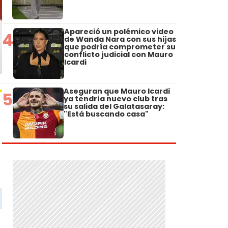
Apareció un polémico video
4
de Wanda Nara con sus hijas
que podría comprometer su
conflicto judicial con Mauro
Icardi
Aseguran que Mauro Icardi
5
ya tendría nuevo club tras
su salida del Galatasaray:
"Está buscando casa"