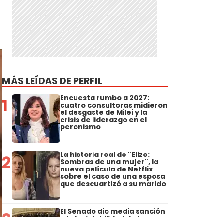
MÁS LEÍDAS DE PERFIL
Encuesta rumbo a 2027:
1
cuatro consultoras midieron
el desgaste de Milei y la
crisis de liderazgo en el
peronismo
La historia real de "Elize:
2
Sombras de una mujer", la
nueva película de Netflix
sobre el caso de una esposa
que descuartizó a su marido
El Senado dio media sanción