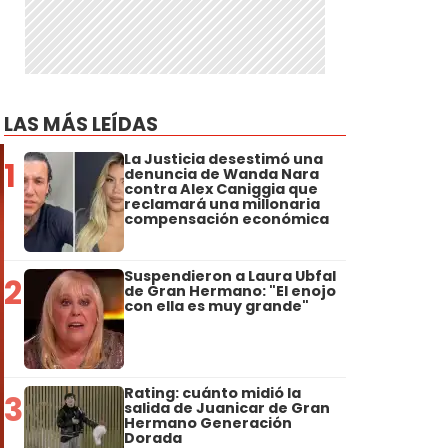
l
e
LAS MÁS LEÍDAS
La Justicia desestimó una
1
denuncia de Wanda Nara
contra Alex Caniggia que
reclamará una millonaria
compensación económica
Suspendieron a Laura Ubfal
2
de Gran Hermano: "El enojo
con ella es muy grande"
Rating: cuánto midió la
3
salida de Juanicar de Gran
Hermano Generación
Dorada