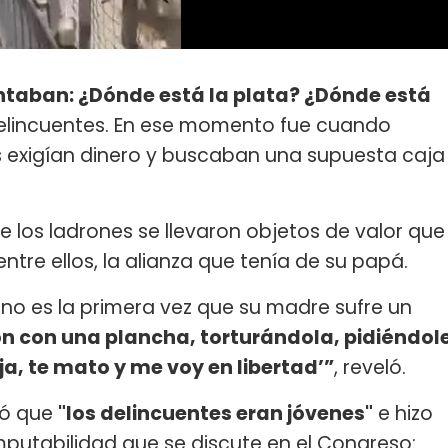
untaban: ¿Dónde está la plata? ¿Dónde está
delincuentes. En ese momento fue cuando
s exigían dinero y buscaban una supuesta caja
ue los ladrones se llevaron objetos de valor que
ntre ellos, la alianza que tenía de su papá.
o es la primera vez que su madre sufre un
n con una plancha, torturándola, pidiéndol
eja, te mato y me voy en libertad’”
, reveló.
ó que
"los delincuentes eran jóvenes"
e hizo
imputabilidad que se discute en el Congreso: