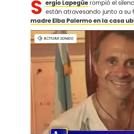
S
ergio Lapegüe
rompió el silen
están atravesando junto a su f
madre Elba Palermo en la casa u