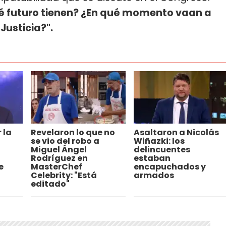
é futuro tienen? ¿En qué momento vaan a
Justicia?".
 la
Revelaron lo que no
Asaltaron a Nicolás
se vio del robo a
Wiñazki: los
Miguel Ángel
delincuentes
Rodríguez en
estaban
e
MasterChef
encapuchados y
Celebrity: "Está
armados
editado"