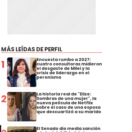
MÁS LEÍDAS DE PERFIL
Encuesta rumbo a 2027:
1
cuatro consultoras midieron
el desgaste de Milei y la
crisis de liderazgo en el
peronismo
La historia real de "Elize:
2
Sombras de una mujer", la
nueva película de Netflix
sobre el caso de una esposa
que descuartizó a su marido
El Senado dio media sanción