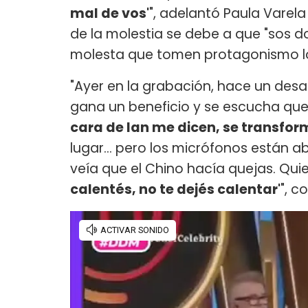
mal de vos'
", adelantó Paula Varel
de la molestia se debe a que "sos dos
molesta que tomen protagonismo los
"Ayer en la grabación, hace un desa
gana un beneficio y se escucha qu
cara de Ian me dicen, se transfor
lugar... pero los micrófonos están 
veía que el Chino hacía quejas. Qui
calentés, no te dejés calentar'
", c