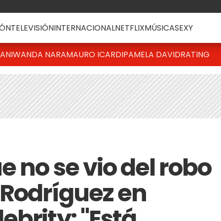
ÓN
TELEVISIÓN
INTERNACIONAL
NETFLIX
MÚSICA
SEXY
IANI
WANDA NARA
MAURO ICARDI
PAMELA DAVID
RATING
e no se vio del robo
 Rodríguez en
brity: "Está