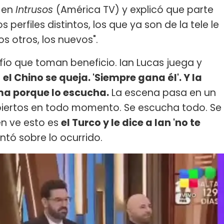
a en
Intrusos
(América TV) y explicó que parte
 perfiles distintos, los que ya son de la tele le
 otros, los nuevos".
fío que toman beneficio. Ian Lucas juega y
e
el Chino se queja. 'Siempre gana él'. Y la
ma porque lo escucha.
La escena pasa en un
abiertos en todo momento. Se escucha todo. Se
en ve esto es
el Turco y le dice a Ian 'no te
ontó sobre lo ocurrido.