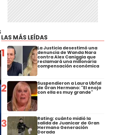
s
LAS MÁS LEÍDAS
La Justicia desestimó una
1
denuncia de Wanda Nara
contra Alex Caniggia que
reclamará una millonaria
compensación económica
Suspendieron a Laura Ubfal
2
de Gran Hermano: "El enojo
con ella es muy grande"
Rating: cuánto midió la
3
salida de Juanicar de Gran
Hermano Generación
Dorada