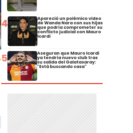
Apareció un polémico video
4
de Wanda Nara con sus hijas
que podría comprometer su
conflicto judicial con Mauro
Icardi
Aseguran que Mauro Icardi
5
ya tendría nuevo club tras
su salida del Galatasaray:
"Está buscando casa"