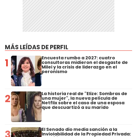
MÁS LEÍDAS DE PERFIL
Encuesta rumbo a 2027: cuatro
1
consultoras midieron el desgaste de
Milei y la crisis de liderazgo en el
peronismo
La historia real de "Elize: Sombras de
2
una mujer", la nueva película de
Netflix sobre el caso de una esposa
que descuartizó a su marido
El Senado dio media sanción a la
3
Inviolabilidad de la Propiedad Privada: