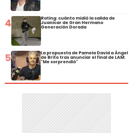
Rating: cuánto midió la salida de
4
Juanicar de Gran Hermano
Generación Dorada
La propuesta de Pamela David a Ángel
5
de Brito tras anunciar el final de LAM:
"Me sorprendió"