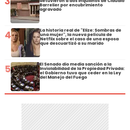
3
detuvieron a dos inquilinos de Claudio
Barrelier por encubrimiento
agravado
La historia real de "Elize: Sombras de
4
una mujer", la nueva película de
Netflix sobre el caso de una esposa
que descuartizó a su marido
El Senado dio media sanción a la
5
Inviolabilidad de la Propiedad Privada:
el Gobierno tuvo que ceder en la Ley
del Manejo del Fuego