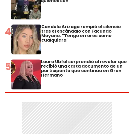
quiénes son
Candela Arizaga rompió el silencio
4
tras el escándalo con Facundo
Moyano: "Tengo errores como
cualquiera"
Laura Ubfal sorprendió al revelar que
5
recibió una carta documento de un
participante que continúa en Gran
Hermano