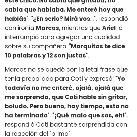
este chico. No sabía que gritaba, no
sabía que hablaba. Me enteré hoy que
hablás
". "
¿En serio? Mirá vos
...", respondió
con ironía
Marcos
, mientras que
Ariel
lo
interrumpió para agregar una cualidad
sobre su compañero: "
Marquitos te dice
10 palabras y 12 son justas
".
Marcos no se quedó con la letal frase que
tenía preparada para Coti y expresó: "
Yo
todavía no me enteré, ojalá, ojalá que
me sorprenda, que Coti hable sin gritar,
boludo. Pero bueno, hay tiempo, esto no
ha terminado
". "
¡Qué malo que sos, eh!
",
respondió Coti bastante sorprendida con
la reacción del "primo".