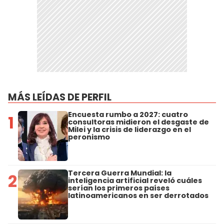
MÁS LEÍDAS DE PERFIL
Encuesta rumbo a 2027: cuatro
1
consultoras midieron el desgaste de
Milei y la crisis de liderazgo en el
peronismo
Tercera Guerra Mundial: la
2
inteligencia artificial reveló cuáles
serían los primeros países
latinoamericanos en ser derrotados