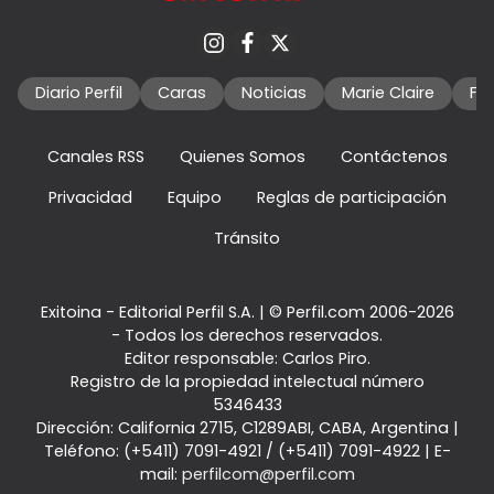
Diario Perfil
Caras
Noticias
Marie Claire
Fo
Canales RSS
Quienes Somos
Contáctenos
Privacidad
Equipo
Reglas de participación
Tránsito
Exitoina - Editorial Perfil S.A.
| © Perfil.com 2006-2026
- Todos los derechos reservados.
Editor responsable: Carlos Piro.
Registro de la propiedad intelectual número
5346433
Dirección:
California 2715
,
C1289ABI
,
CABA, Argentina
|
Teléfono:
(+5411) 7091-4921
/
(+5411) 7091-4922
| E-
mail:
perfilcom@perfil.com