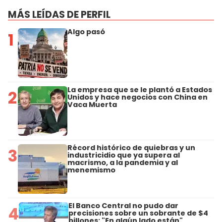
MÁS LEÍDAS DE PERFIL
Algo pasó
1
La empresa que se le plantó a Estados
2
Unidos y hace negocios con China en
Vaca Muerta
Récord histórico de quiebras y un
3
industricidio que ya supera al
macrismo, a la pandemia y al
menemismo
El Banco Central no pudo dar
4
precisiones sobre un sobrante de $4
billones: "En algún lado están"