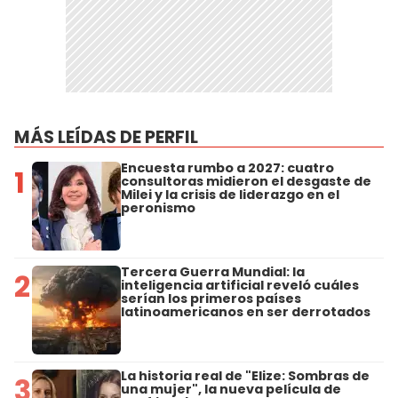
MÁS LEÍDAS DE PERFIL
Encuesta rumbo a 2027: cuatro
1
consultoras midieron el desgaste de
Milei y la crisis de liderazgo en el
peronismo
Tercera Guerra Mundial: la
2
inteligencia artificial reveló cuáles
serían los primeros países
latinoamericanos en ser derrotados
La historia real de "Elize: Sombras de
3
una mujer", la nueva película de