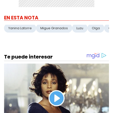
EN ESTA NOTA
Yanina Latorre
Migue Granados
Luzu
Olga
Ch