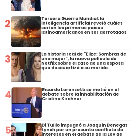
Tercera Guerra Mundial: la
2
inteligencia artificial reveló cuáles
serían los primeros países
latinoamericanos en ser derrotados
La historia real de "Elize: Sombras de
3
una mujer", la nueva película de
Netflix sobre el caso de una esposa
que descuartizó a su marido
Ricardo Lorenzetti se metió en el
4
debate sobre la inhabilitación de
Cristina Kirchner
Di Tullio impugnó a Joaquín Benegas
5
Lynch por un presunto conflicto de
intereses en el debate de la Ley de