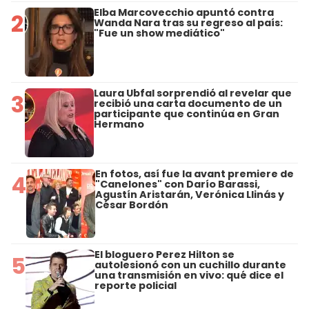
Elba Marcovecchio apuntó contra
2
Wanda Nara tras su regreso al país:
"Fue un show mediático"
Laura Ubfal sorprendió al revelar que
3
recibió una carta documento de un
participante que continúa en Gran
Hermano
En fotos, así fue la avant premiere de
4
"Canelones" con Darío Barassi,
Agustín Aristarán, Verónica Llinás y
César Bordón
El bloguero Perez Hilton se
5
autolesionó con un cuchillo durante
una transmisión en vivo: qué dice el
reporte policial