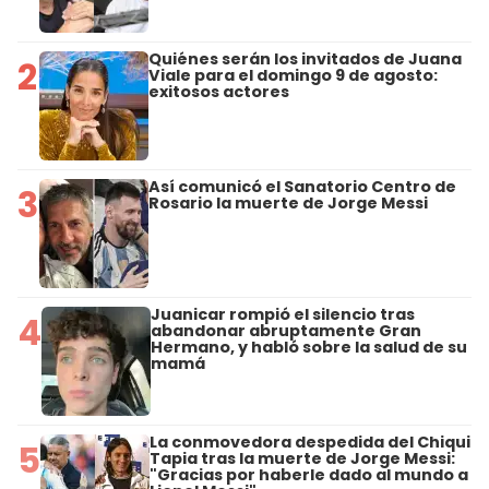
Quiénes serán los invitados de Juana
2
Viale para el domingo 9 de agosto:
exitosos actores
Así comunicó el Sanatorio Centro de
3
Rosario la muerte de Jorge Messi
Juanicar rompió el silencio tras
4
abandonar abruptamente Gran
Hermano, y habló sobre la salud de su
mamá
La conmovedora despedida del Chiqui
5
Tapia tras la muerte de Jorge Messi:
"Gracias por haberle dado al mundo a