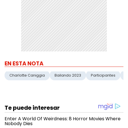
EN ESTA NOTA
Charlotte Caniggia
Bailando 2023
Participantes
J