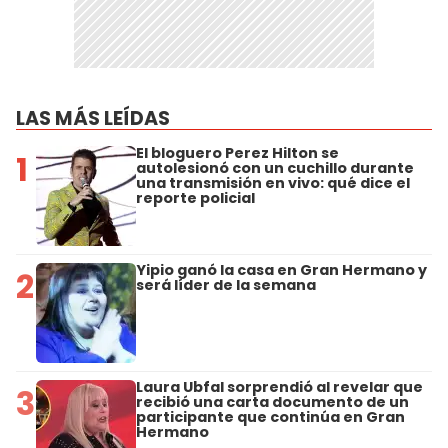
LAS MÁS LEÍDAS
El bloguero Perez Hilton se
1
autolesionó con un cuchillo durante
una transmisión en vivo: qué dice el
reporte policial
Yipio ganó la casa en Gran Hermano y
2
será líder de la semana
Laura Ubfal sorprendió al revelar que
3
recibió una carta documento de un
participante que continúa en Gran
Hermano