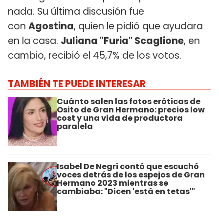
nada. Su última discusión fue
con
Agostina
, quien le pidió que ayudara
en la casa.
Juliana "Furia" Scaglione
, en
cambio, recibió el 45,7% de los votos.
TAMBIÉN TE PUEDE INTERESAR
Cuánto salen las fotos eróticas de
Osito de Gran Hermano: precios low
cost y una vida de productora
paralela
Isabel De Negri contó que escuchó
voces detrás de los espejos de Gran
Hermano 2023 mientras se
cambiaba: "Dicen 'está en tetas'"