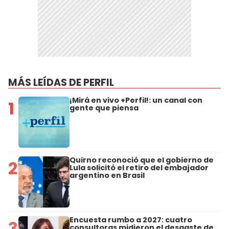
MÁS LEÍDAS DE PERFIL
¡Mirá en vivo +Perfil!: un canal con
1
gente que piensa
Quirno reconoció que el gobierno de
2
Lula solicitó el retiro del embajador
argentino en Brasil
Encuesta rumbo a 2027: cuatro
3
consultoras midieron el desgaste de