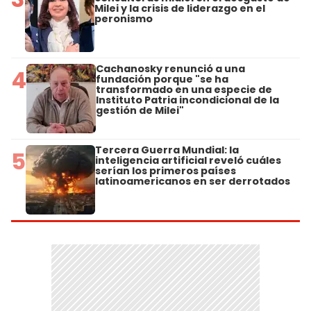
Milei y la crisis de liderazgo en el
peronismo
Cachanosky renunció a una
4
fundación porque "se ha
transformado en una especie de
Instituto Patria incondicional de la
gestión de Milei"
Tercera Guerra Mundial: la
5
inteligencia artificial reveló cuáles
serían los primeros países
latinoamericanos en ser derrotados