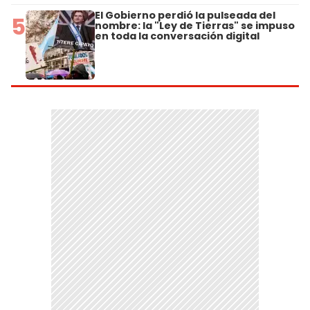
El Gobierno perdió la pulseada del
5
nombre: la "Ley de Tierras" se impuso
en toda la conversación digital