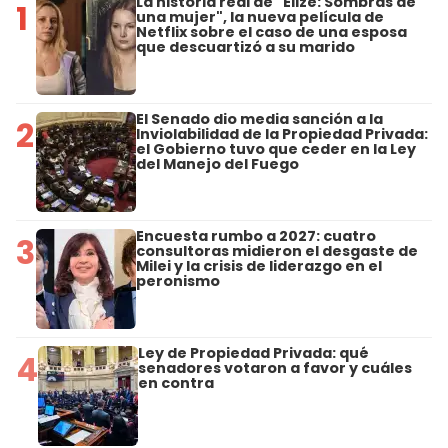
La historia real de "Elize: Sombras de
1
una mujer", la nueva película de
Netflix sobre el caso de una esposa
que descuartizó a su marido
El Senado dio media sanción a la
2
Inviolabilidad de la Propiedad Privada:
el Gobierno tuvo que ceder en la Ley
del Manejo del Fuego
Encuesta rumbo a 2027: cuatro
3
consultoras midieron el desgaste de
Milei y la crisis de liderazgo en el
peronismo
Ley de Propiedad Privada: qué
4
senadores votaron a favor y cuáles
en contra