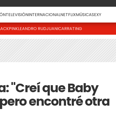
ÓN
TELEVISIÓN
INTERNACIONAL
NETFLIX
MÚSICA
SEXY
LACKPINK
LEANDRO RUD
JUANICAR
RATING
a: "Creí que Baby
 pero encontré otra