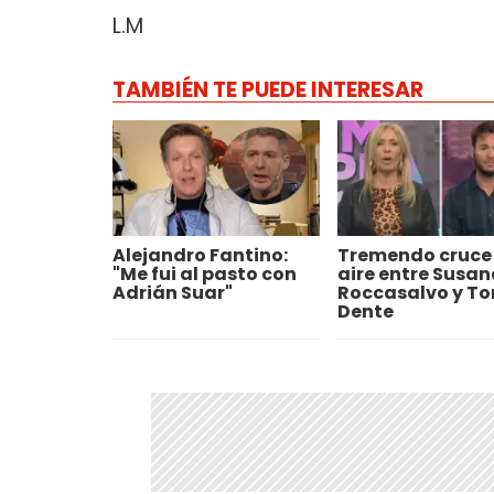
L.M
TAMBIÉN TE PUEDE INTERESAR
Alejandro Fantino:
Tremendo cruce 
"Me fui al pasto con
aire entre Susan
Adrián Suar"
Roccasalvo y T
Dente