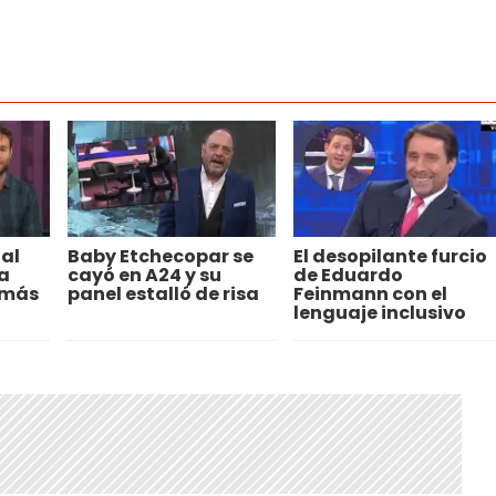
al
Baby Etchecopar se
El desopilante furcio
a
cayó en A24 y su
de Eduardo
omás
panel estalló de risa
Feinmann con el
lenguaje inclusivo