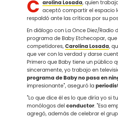
C
arolina Losada
, quien traba
aceptó compartir el espacio l
respaldó ante las críticas por su po
En diálogo con La Once Diez/Radio 
programa de Baby Etchecopar, que a
competidores,
Carolina Losada
, q
que ver con la verdad y darse cuenta
Primero que Baby tiene un público 
sinceramente, yo trabajo en televis
programa de Baby no pasa en nin
impresionante", aseguró la
periodis
"Lo que dice él es lo que diría yo si t
monólogos del
conductor
. "Esa em
agregó, además de celebrar el grup