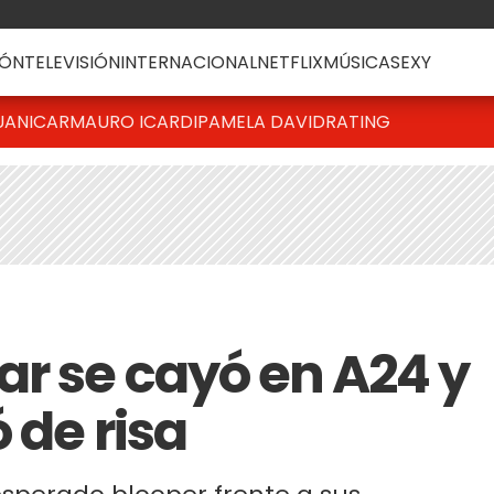
ÓN
TELEVISIÓN
INTERNACIONAL
NETFLIX
MÚSICA
SEXY
UANICAR
MAURO ICARDI
PAMELA DAVID
RATING
r se cayó en A24 y
 de risa