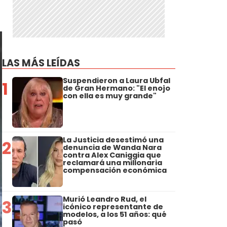
LAS MÁS LEÍDAS
Suspendieron a Laura Ubfal
1
de Gran Hermano: "El enojo
con ella es muy grande"
La Justicia desestimó una
2
denuncia de Wanda Nara
contra Alex Caniggia que
reclamará una millonaria
compensación económica
Murió Leandro Rud, el
3
icónico representante de
modelos, a los 51 años: qué
pasó