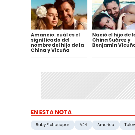
Amancio: cuál es el
Nació el hijo de l
significado del
China Suárez y
nombre del hijo de la
Benjamín Vicuñ
China y Vicuña
EN ESTA NOTA
Baby Etchecopar
A24
America
Telev