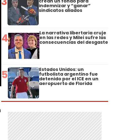
3
crean un fondo para
indemnizar y “ganar”
sindicatos aliados
La narrativa libertaria cruje
4
en las redes y Milei sufre las
consecuencias del desgaste
Estados Unidos: un
5
futbolista argentino fue
detenido por el ICE en un
aeropuerto de Florida
n