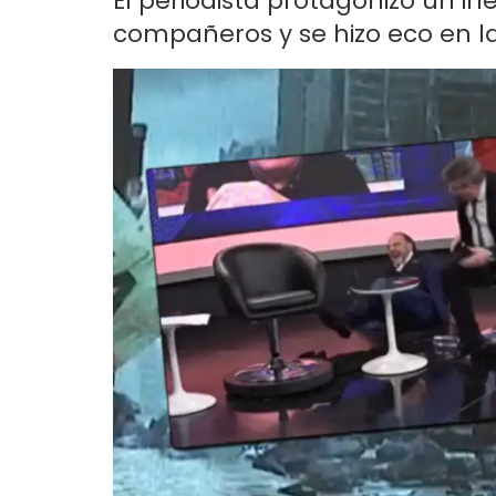
El periodista protagonizó un i
compañeros y se hizo eco en las