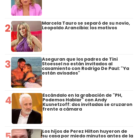
Marcela Tauro se separó de su novio,
2
Leopoldo Arancibia: los motivos
Aseguran que los padres de Tini
3
Stoessel no están invitados al
casamiento con Rodrigo De Paul: "Ya
están avisados"
Escándalo en la grabación de "PH,
4
Podemos Hablar" con Andy
Kusnetzoff: dos invitadas se cruzaron
frente a cámara
Los hijos de Perez Hilton huyeron de
5
su casa por miedo minutos antes de la