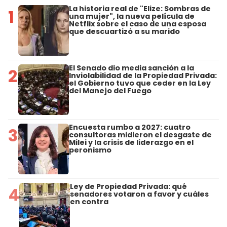
La historia real de "Elize: Sombras de
1
una mujer", la nueva película de
Netflix sobre el caso de una esposa
que descuartizó a su marido
El Senado dio media sanción a la
2
Inviolabilidad de la Propiedad Privada:
el Gobierno tuvo que ceder en la Ley
del Manejo del Fuego
Encuesta rumbo a 2027: cuatro
3
consultoras midieron el desgaste de
Milei y la crisis de liderazgo en el
peronismo
Ley de Propiedad Privada: qué
4
senadores votaron a favor y cuáles
en contra