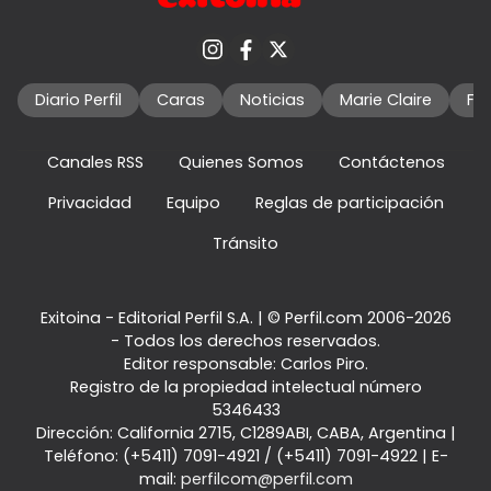
Diario Perfil
Caras
Noticias
Marie Claire
Fo
Canales RSS
Quienes Somos
Contáctenos
Privacidad
Equipo
Reglas de participación
Tránsito
Exitoina - Editorial Perfil S.A.
| © Perfil.com 2006-2026
- Todos los derechos reservados.
Editor responsable: Carlos Piro.
Registro de la propiedad intelectual número
5346433
Dirección:
California 2715
,
C1289ABI
,
CABA, Argentina
|
Teléfono:
(+5411) 7091-4921
/
(+5411) 7091-4922
| E-
mail:
perfilcom@perfil.com