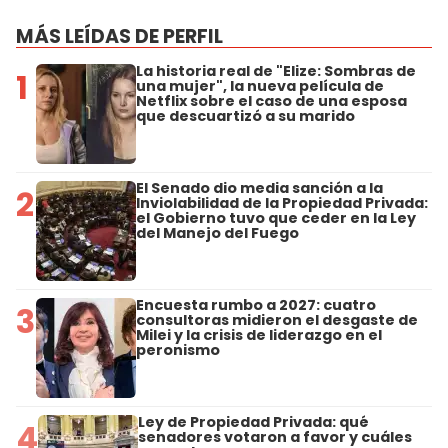
MÁS LEÍDAS DE PERFIL
La historia real de "Elize: Sombras de
1
una mujer", la nueva película de
Netflix sobre el caso de una esposa
que descuartizó a su marido
El Senado dio media sanción a la
2
Inviolabilidad de la Propiedad Privada:
el Gobierno tuvo que ceder en la Ley
del Manejo del Fuego
Encuesta rumbo a 2027: cuatro
3
consultoras midieron el desgaste de
Milei y la crisis de liderazgo en el
peronismo
Ley de Propiedad Privada: qué
4
senadores votaron a favor y cuáles