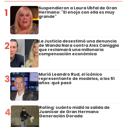
Suspendieron a Laura Ubfal de Gran
1
Hermano: "El enojo con ella es muy
grande"
La Justicia desestimó una denuncia
2
de Wanda Nara contra Alex Caniggia
que reclamará una millonaria
compensación económica
Murió Leandro Rud, el icónico
3
representante de modelos, a los 51
años: qué pasó
Rating: cuánto midió la salida de
4
Juanicar de Gran Hermano
Generación Dorada