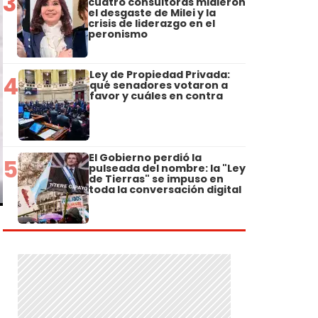
3
cuatro consultoras midieron
el desgaste de Milei y la
crisis de liderazgo en el
peronismo
Ley de Propiedad Privada:
4
qué senadores votaron a
favor y cuáles en contra
El Gobierno perdió la
5
pulseada del nombre: la "Ley
de Tierras" se impuso en
toda la conversación digital