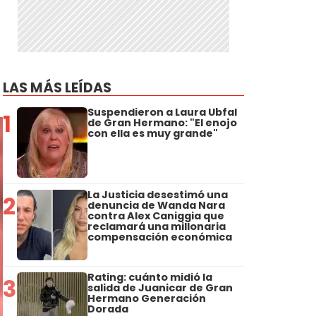
LAS MÁS LEÍDAS
Suspendieron a Laura Ubfal
1
de Gran Hermano: "El enojo
con ella es muy grande"
La Justicia desestimó una
2
denuncia de Wanda Nara
contra Alex Caniggia que
reclamará una millonaria
compensación económica
Rating: cuánto midió la
3
salida de Juanicar de Gran
Hermano Generación
Dorada