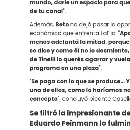
mundo, darle un espacio para que
de tu canal
".
Además,
Beto
no dejó pasar la opo
económico que enfrenta LaFlia: "
Apa
menos adelantá la mitad, porque y
se dice y como él no lo desmiente
de Tinelli lo querés agarrar y vuel
programa en una plaza
".
"
Se paga con lo que se produce... 
una de ellos, como lo haríamos nos
concepto
", concluyó picante Casell
Se filtró la impresionante d
Eduardo Feinmann lo fulmi