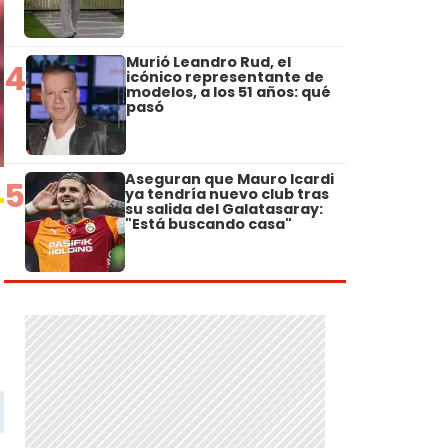
Murió Leandro Rud, el
4
icónico representante de
modelos, a los 51 años: qué
pasó
Aseguran que Mauro Icardi
5
ya tendría nuevo club tras
su salida del Galatasaray:
"Está buscando casa"