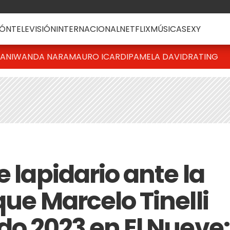
ÓN
TELEVISIÓN
INTERNACIONAL
NETFLIX
MÚSICA
SEXY
IANI
WANDA NARA
MAURO ICARDI
PAMELA DAVID
RATING
e lapidario ante la
que Marcelo Tinelli
do 2023 en El Nueve: