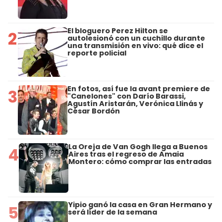
El bloguero Perez Hilton se
2
autolesionó con un cuchillo durante
una transmisión en vivo: qué dice el
reporte policial
En fotos, así fue la avant premiere de
3
"Canelones" con Darío Barassi,
Agustín Aristarán, Verónica Llinás y
César Bordón
La Oreja de Van Gogh llega a Buenos
4
Aires tras el regreso de Amaia
Montero: cómo comprar las entradas
Yipio ganó la casa en Gran Hermano y
5
será líder de la semana