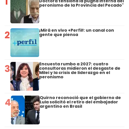
1
Doctora tensiona la pugna interna del
peronismo de la Provincia del Pecado"
¡Mirá en vivo +Perfil!: un canal con
2
gente que piensa
Encuesta rumbo a 2027: cuatro
3
consultoras midieron el desgaste de
Milei y la crisis de liderazgo en el
peronismo
Quirno reconoció que el gobierno de
4
Lula solicitó el retiro del embajador
argentino en Brasil