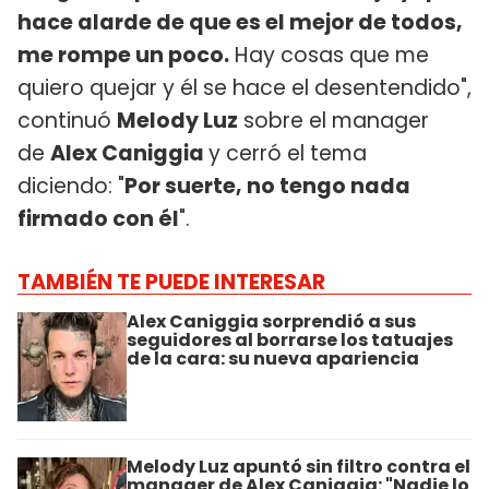
hace alarde de que es el mejor de todos,
me rompe un poco.
Hay cosas que me
quiero quejar y él se hace el desentendido",
continuó
Melody Luz
sobre el manager
de
Alex Caniggia
y cerró el tema
diciendo: "
Por suerte, no tengo nada
firmado con él
".
TAMBIÉN TE PUEDE INTERESAR
Alex Caniggia sorprendió a sus
seguidores al borrarse los tatuajes
de la cara: su nueva apariencia
Melody Luz apuntó sin filtro contra el
manager de Alex Caniggia: "Nadie lo