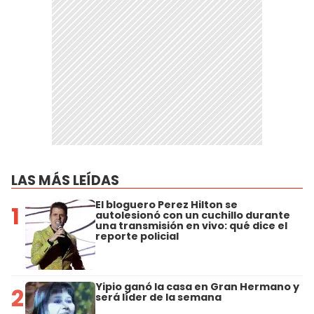
LAS MÁS LEÍDAS
El bloguero Perez Hilton se
1
autolesionó con un cuchillo durante
una transmisión en vivo: qué dice el
reporte policial
Yipio ganó la casa en Gran Hermano y
2
será líder de la semana