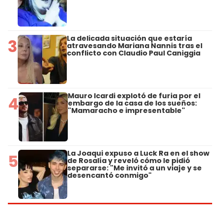
La delicada situación que estaría
3
atravesando Mariana Nannis tras el
conflicto con Claudio Paul Caniggia
Mauro Icardi explotó de furia por el
4
embargo de la casa de los sueños:
"Mamaracho e impresentable"
La Joaqui expuso a Luck Ra en el show
5
de Rosalía y reveló cómo le pidió
separarse: "Me invitó a un viaje y se
desencantó conmigo"