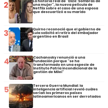
La historia real de "Elize: Sombras de
2
una mujer", la nueva película de
Netflix sobre el caso de una esposa
que descuartizó a su marido
Quirno reconoció que el gobierno de
3
Lula solicitó el retiro del embajador
argentino en Brasil
Cachanosky renunció a una
4
fundación porque "se ha
transformado en una especie de
Instituto Patria incondicional de la
gestión de Milei"
Tercera Guerra Mundial: la
5
inteligencia artificial reveló cuáles
serían los primeros países
latinoamericanos en ser derrotados