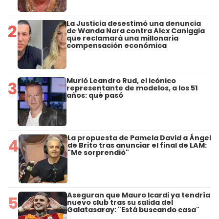
La Justicia desestimó una denuncia
2
de Wanda Nara contra Alex Caniggia
que reclamará una millonaria
compensación económica
Murió Leandro Rud, el icónico
3
representante de modelos, a los 51
años: qué pasó
La propuesta de Pamela David a Ángel
4
de Brito tras anunciar el final de LAM:
"Me sorprendió"
Aseguran que Mauro Icardi ya tendría
5
nuevo club tras su salida del
Galatasaray: "Está buscando casa"