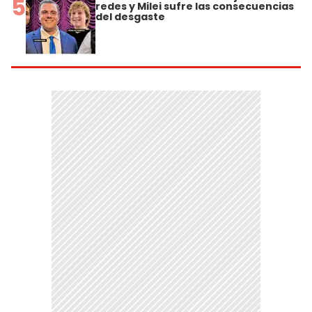
5
redes y Milei sufre las consecuencias
del desgaste