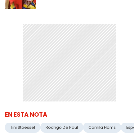
EN ESTA NOTA
Tini Stoessel
Rodrigo De Paul
Camila Homs
Españ