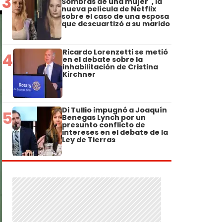
3
Sombras de una mujer", la
nueva película de Netflix
sobre el caso de una esposa
que descuartizó a su marido
Ricardo Lorenzetti se metió
4
en el debate sobre la
inhabilitación de Cristina
Kirchner
Di Tullio impugnó a Joaquín
5
Benegas Lynch por un
presunto conflicto de
intereses en el debate de la
Ley de Tierras