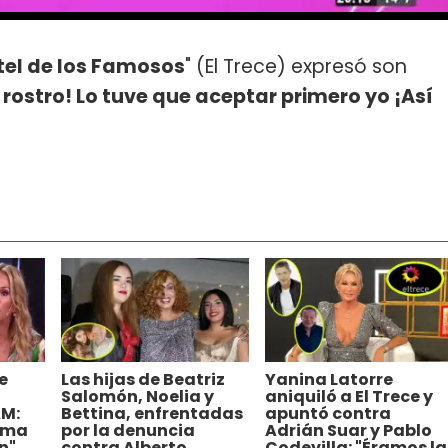
tel de los Famosos
" (El Trece) expresó son
 rostro! Lo tuve que aceptar primero yo ¡Así
e
Las hijas de Beatriz
Yanina Latorre
Salomón, Noelia y
aniquiló a El Trece y
AM:
Bettina, enfrentadas
apuntó contra
ema
por la denuncia
Adrián Suar y Pablo
n"
contra Alberto
Codevilla: "Éramos la