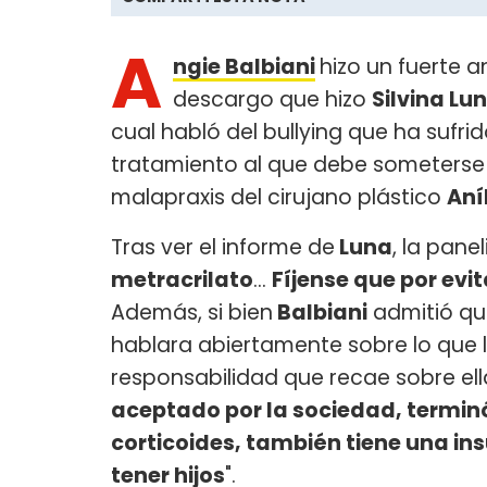
A
ngie Balbiani
hizo un fuerte an
descargo que hizo
Silvina Lu
cual habló del bullying que ha sufrid
tratamiento al que debe someterse 
malapraxis del cirujano plástico
Aní
Tras ver el informe de
Luna
, la panel
metracrilato
…
Fíjense que por evit
Además, si bien
Balbiani
admitió que
hablara abiertamente sobre lo que l
responsabilidad que recae sobre ella
aceptado por la sociedad, terminó
corticoides, también tiene una ins
tener hijos
".