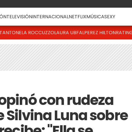
ÓN
TELEVISIÓN
INTERNACIONAL
NETFLIX
MÚSICA
SEXY
T
ANTONELA ROCCUZZO
LAURA UBFAL
PEREZ HILTON
RATIN
 opinó con rudeza
 Silvina Luna sobre
recibe: "Ella se