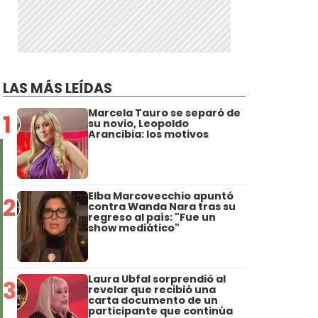
LAS MÁS LEÍDAS
Marcela Tauro se separó de
1
su novio, Leopoldo
Arancibia: los motivos
Elba Marcovecchio apuntó
2
contra Wanda Nara tras su
regreso al país: "Fue un
show mediático"
Laura Ubfal sorprendió al
3
revelar que recibió una
carta documento de un
participante que continúa