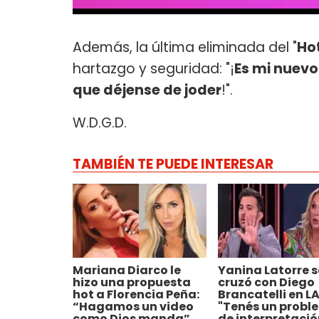
Además, la última eliminada del "
Ho
hartazgo y seguridad: "¡
Es mi nuevo
que déjense de joder
!".
W.D.G.D.
TAMBIÉN TE PUEDE INTERESAR
Mariana Diarco le
Yanina Latorre s
hizo una propuesta
cruzó con Diego
hot a Florencia Peña:
Brancatelli en L
“Hagamos un video
"Tenés un probl
como Dios manda”
de interpretació