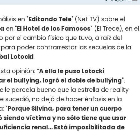
álisis en "
Editando Tele
"
(Net TV) sobre el
na
en "
El Hotel de los Famosos
" (El Trece), en el
o por el cambio físico que tuvo, a raíz del
para poder contrarrestar las secuelas de la
bal Lotocki
.
ista opinión: “
A ella le puso Lotocki
ar el bullying, logró el doble de bullying
".
 le parecía bueno que la estrella de reality
e sucedió, no dejó de hacer énfasis en la
: "
Porque Silvina,
para tener un cuerpo
 siendo víctima y no sólo tiene que usar
uficiencia renal… Está imposibilitada de