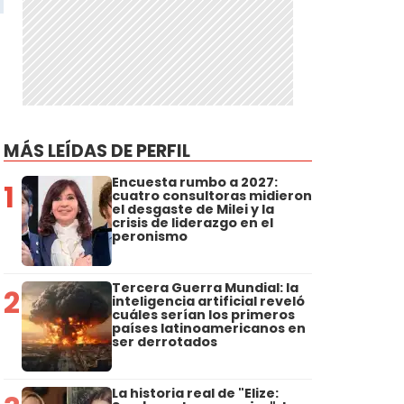
MÁS LEÍDAS DE PERFIL
Encuesta rumbo a 2027:
1
cuatro consultoras midieron
el desgaste de Milei y la
crisis de liderazgo en el
peronismo
Tercera Guerra Mundial: la
2
inteligencia artificial reveló
cuáles serían los primeros
países latinoamericanos en
ser derrotados
La historia real de "Elize: