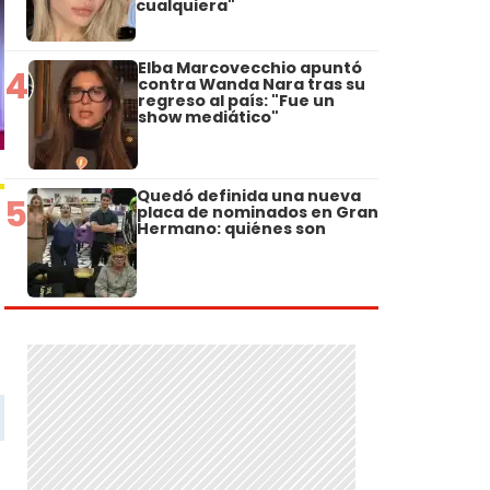
cualquiera"
Elba Marcovecchio apuntó
4
contra Wanda Nara tras su
regreso al país: "Fue un
show mediático"
Quedó definida una nueva
5
placa de nominados en Gran
Hermano: quiénes son