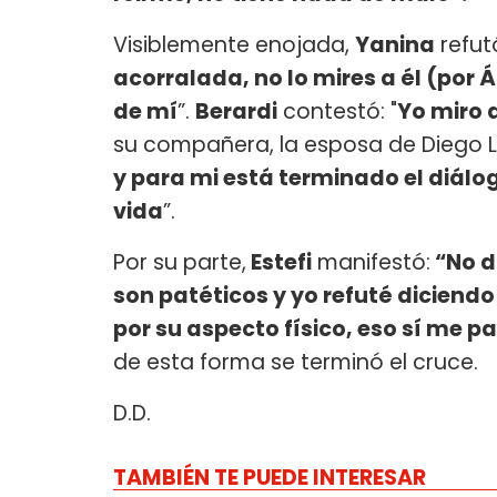
Visiblemente enojada,
Yanina
refutó
acorralada, no lo mires a él (por
de mí
”.
Berardi
contestó: "
Yo miro 
su compañera, la esposa de Diego L
y para mi está terminado el diálog
vida
”.
Por su parte,
Estefi
manifestó:
“No di
son patéticos y yo refuté diciendo
por su aspecto físico, eso sí me p
de esta forma se terminó el cruce.
D.D.
TAMBIÉN TE PUEDE INTERESAR