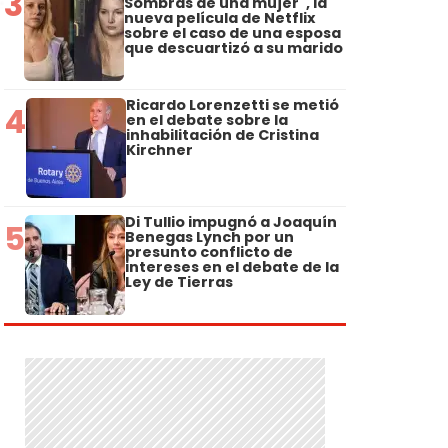
3
Sombras de una mujer", la
nueva película de Netflix
sobre el caso de una esposa
que descuartizó a su marido
Ricardo Lorenzetti se metió
4
en el debate sobre la
inhabilitación de Cristina
Kirchner
Di Tullio impugnó a Joaquín
5
Benegas Lynch por un
presunto conflicto de
intereses en el debate de la
Ley de Tierras