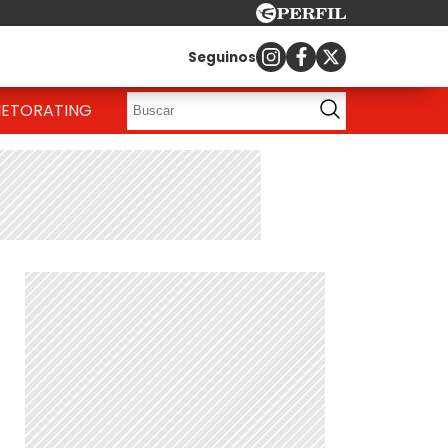
Seguinos
IETO
RATING