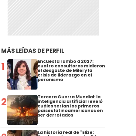
MÁS LEÍDAS DE PERFIL
Encuesta rumbo a 2027:
1
cuatro consultoras midieron
el desgaste de Milei y la
crisis de liderazgo en el
peronismo
Tercera Guerra Mundial: la
2
inteligencia artificial reveló
cuáles serían los primeros
países latinoamericanos en
ser derrotados
La historia real de "Elize: