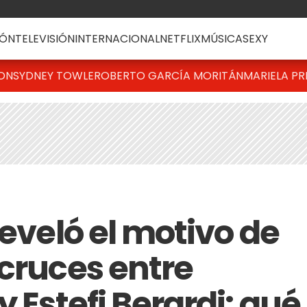
ÓN
TELEVISIÓN
INTERNACIONAL
NETFLIX
MÚSICA
SEXY
TON
SYDNEY TOWLE
ROBERTO GARCÍA MORITÁN
MARIELA PR
reveló el motivo de
 cruces entre
y Estefi Berardi: qué