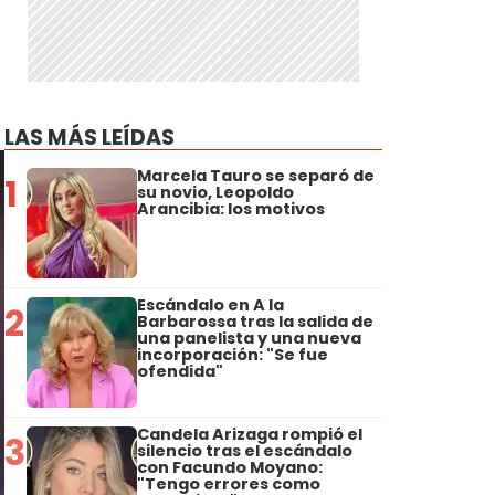
LAS MÁS LEÍDAS
Marcela Tauro se separó de
1
su novio, Leopoldo
Arancibia: los motivos
Escándalo en A la
2
Barbarossa tras la salida de
una panelista y una nueva
incorporación: "Se fue
ofendida"
Candela Arizaga rompió el
3
silencio tras el escándalo
con Facundo Moyano:
"Tengo errores como