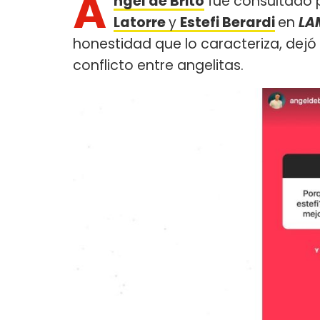
Á
ngel de Brito
fue consultado 
Latorre
y
Estefi Berardi
en
LA
honestidad que lo caracteriza, dejó
conflicto entre angelitas.