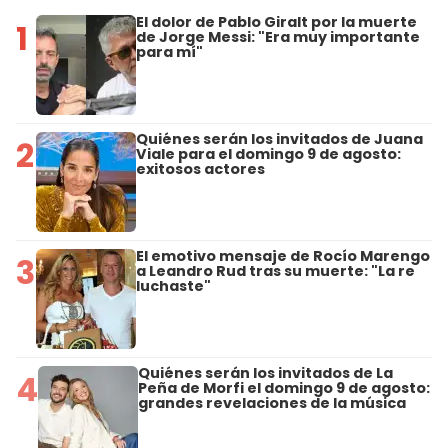
El dolor de Pablo Giralt por la muerte
1
de Jorge Messi: "Era muy importante
para mí"
Quiénes serán los invitados de Juana
2
Viale para el domingo 9 de agosto:
exitosos actores
El emotivo mensaje de Rocío Marengo
3
a Leandro Rud tras su muerte: "La re
luchaste"
Quiénes serán los invitados de La
4
Peña de Morfi el domingo 9 de agosto:
grandes revelaciones de la música