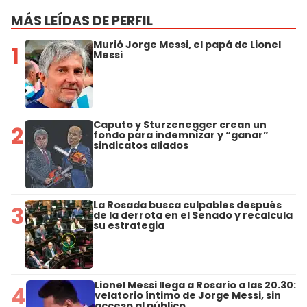
MÁS LEÍDAS DE PERFIL
Murió Jorge Messi, el papá de Lionel
1
Messi
Caputo y Sturzenegger crean un
2
fondo para indemnizar y “ganar”
sindicatos aliados
La Rosada busca culpables después
3
de la derrota en el Senado y recalcula
su estrategia
Lionel Messi llega a Rosario a las 20.30:
4
velatorio íntimo de Jorge Messi, sin
acceso al público