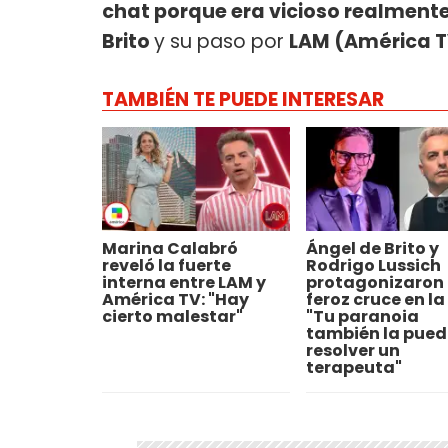
chat porque era vicioso realment
Brito
y su paso por
LAM (América T
TAMBIÉN TE PUEDE INTERESAR
Marina Calabró
Ángel de Brito y
reveló la fuerte
Rodrigo Lussich
interna entre LAM y
protagonizaron 
América TV: "Hay
feroz cruce en la
cierto malestar"
"Tu paranoia
también la pued
resolver un
terapeuta"