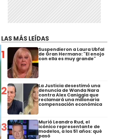
LAS MÁS LEÍDAS
Suspendieron a Laura Ubfal
1
de Gran Hermano: "El enojo
con ella es muy grande"
La Justicia desestimó una
2
denuncia de Wanda Nara
contra Alex Caniggia que
reclamará una millonaria
compensación económica
Murió Leandro Rud, el
3
icónico representante de
modelos, a los 51 años: qué
pasó