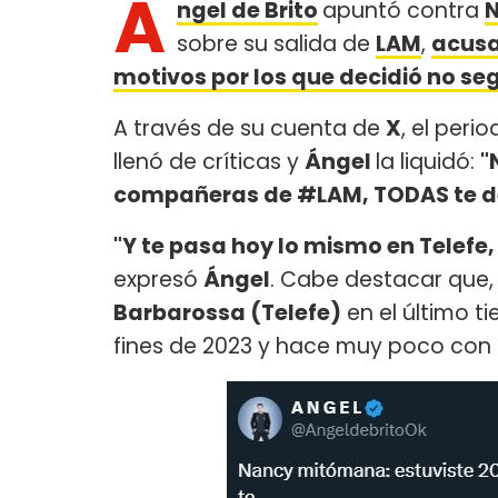
Á
ngel de Brito
apuntó contra
N
sobre su salida de
LAM
,
acusa
motivos por los que decidió no se
A través de su cuenta de
X
, el peri
llenó de críticas y
Ángel
la liquidó:
"
compañeras de #LAM, TODAS te de
"Y te pasa hoy lo mismo en Telefe,
expresó
Ángel
. Cabe destacar que
Barbarossa (Telefe)
en el último t
fines de 2023 y hace muy poco con