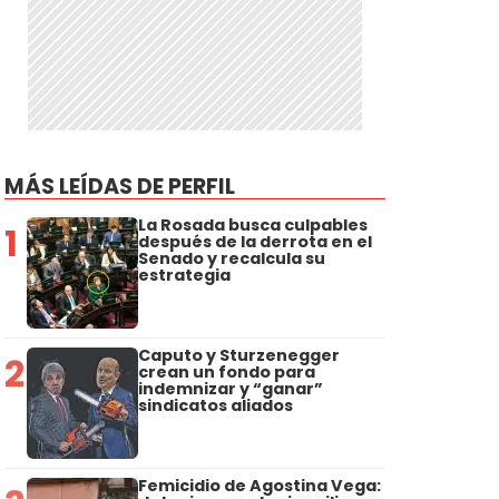
MÁS LEÍDAS DE PERFIL
La Rosada busca culpables
1
después de la derrota en el
Senado y recalcula su
estrategia
Caputo y Sturzenegger
2
crean un fondo para
indemnizar y “ganar”
sindicatos aliados
Femicidio de Agostina Vega: