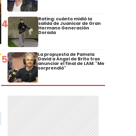
Rating: cuánto midió la
4
salida de Juanicar de Gran
Hermano Generación
Dorada
La propuesta de Pamela
5
David a Ángel de Brito tras
anunciar el final de LAM: "Me
sorprendió"