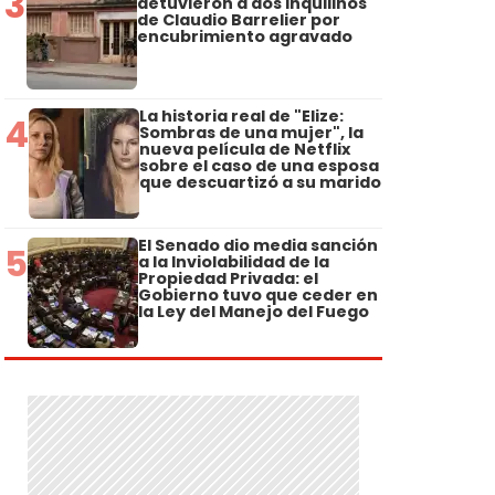
3
detuvieron a dos inquilinos
de Claudio Barrelier por
encubrimiento agravado
La historia real de "Elize:
4
Sombras de una mujer", la
nueva película de Netflix
sobre el caso de una esposa
que descuartizó a su marido
El Senado dio media sanción
5
a la Inviolabilidad de la
Propiedad Privada: el
Gobierno tuvo que ceder en
la Ley del Manejo del Fuego