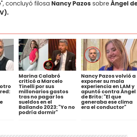
e
", concluyó filosa
Nancy Pazos
sobre
Ángel d
V).
Marina Calabró
Nancy Pazos volvió a
criticó a Marcelo
exponer su mala
otro
Tinelli por sus
experiencia en LAM y
 red:
millonarios gastos
apuntó contra Ángel
tras no pagar los
de Brito: "El que
e
sueldos en el
generaba ese clima
Bailando 2023: "Yo no
era el conductor"
podría dormir"