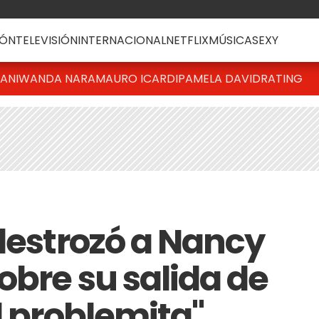
ÓN
TELEVISIÓN
INTERNACIONAL
NETFLIX
MÚSICA
SEXY
IANI
WANDA NARA
MAURO ICARDI
PAMELA DAVID
RATING
 destrozó a Nancy
obre su salida de
l problemita"