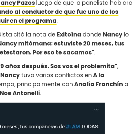
ancy Pazos
luego de que la panelista hablara
ndo al conductor de que fue uno de los
guir en el programa
.
odista citó la nota de
Exitoína
donde
Nancy
lo
Nancy mitómana: estuviste 20 meses, tus
testaron. Por eso te sacamos"
.
 9 años después. Sos vos el problemita"
,
,
Nancy
tuvo varios conflictos en
A la
iempo, principalmente con
Analía Franchín
a
Noe Antonelli
.