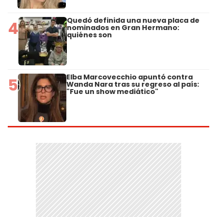
Quedó definida una nueva placa de
4
nominados en Gran Hermano:
quiénes son
Elba Marcovecchio apuntó contra
5
Wanda Nara tras su regreso al país:
"Fue un show mediático"