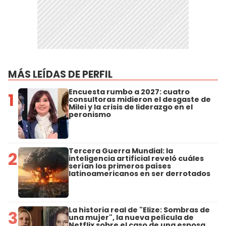
MÁS LEÍDAS DE PERFIL
Encuesta rumbo a 2027: cuatro
1
consultoras midieron el desgaste de
Milei y la crisis de liderazgo en el
peronismo
Tercera Guerra Mundial: la
2
inteligencia artificial reveló cuáles
serían los primeros países
latinoamericanos en ser derrotados
La historia real de "Elize: Sombras de
3
una mujer", la nueva película de
Netflix sobre el caso de una esposa