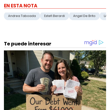
EN ESTA NOTA
Andrea Taboada
Estefi Berardi
Angel De Brito
LAM