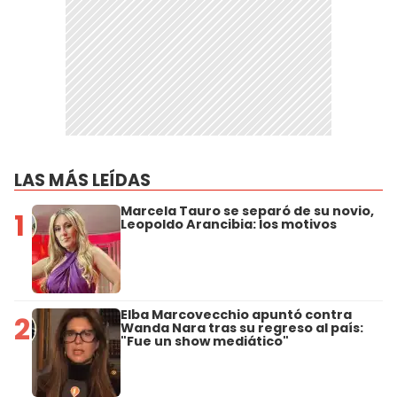
LAS MÁS LEÍDAS
Marcela Tauro se separó de su novio,
1
Leopoldo Arancibia: los motivos
Elba Marcovecchio apuntó contra
2
Wanda Nara tras su regreso al país:
"Fue un show mediático"