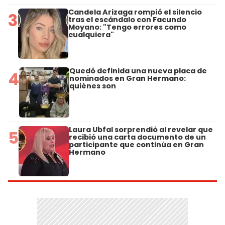
Candela Arizaga rompió el silencio
3
tras el escándalo con Facundo
Moyano: "Tengo errores como
cualquiera"
Quedó definida una nueva placa de
4
nominados en Gran Hermano:
quiénes son
Laura Ubfal sorprendió al revelar que
5
recibió una carta documento de un
participante que continúa en Gran
Hermano