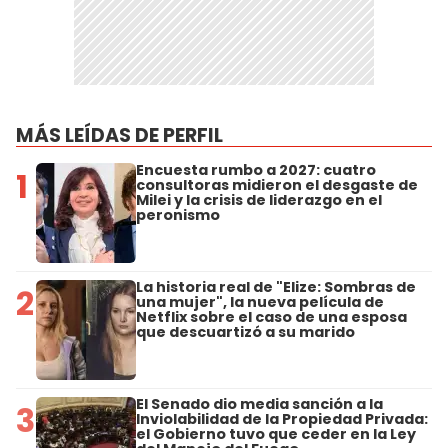
MÁS LEÍDAS DE PERFIL
Encuesta rumbo a 2027: cuatro
1
consultoras midieron el desgaste de
Milei y la crisis de liderazgo en el
peronismo
La historia real de "Elize: Sombras de
2
una mujer", la nueva película de
Netflix sobre el caso de una esposa
que descuartizó a su marido
El Senado dio media sanción a la
3
Inviolabilidad de la Propiedad Privada:
el Gobierno tuvo que ceder en la Ley