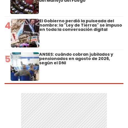
del Manejo del Fuego
El Gobierno perdió la pulseada del
4
nombre: la "Ley de Tierras" se impuso
en toda la conversación digital
ANSES: cuándo cobran jubilados y
5
pensionados en agosto de 2026,
según el DNI