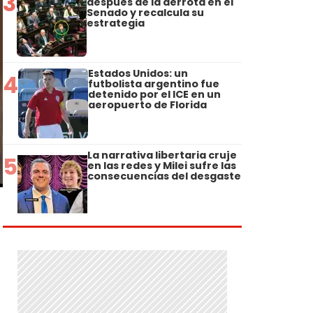
3
después de la derrota en el
Senado y recalcula su
estrategia
Estados Unidos: un
4
futbolista argentino fue
detenido por el ICE en un
aeropuerto de Florida
La narrativa libertaria cruje
5
en las redes y Milei sufre las
consecuencias del desgaste