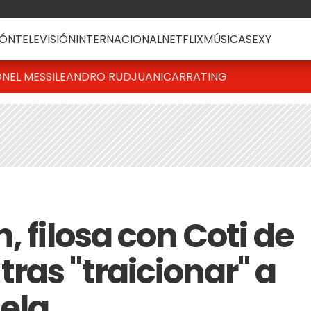
ÓN
TELEVISIÓN
INTERNACIONAL
NETFLIX
MÚSICA
SEXY
ONEL MESSI
LEANDRO RUD
JUANICAR
RATING
, filosa con Coti de
ras "traicionar" a
iela