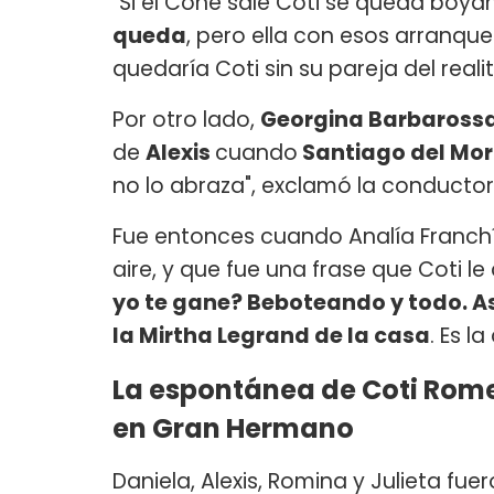
"Si el Cone sale Coti se queda boya
queda
, pero ella con esos arranqu
quedaría Coti sin su pareja del realit
Por otro lado,
Georgina Barbaross
de
Alexis
cuando
Santiago del Mo
no lo abraza", exclamó la conducto
Fue entonces cuando Analía Franchí
aire, y que fue una frase que Coti le 
yo te gane? Beboteando y todo. Así
la Mirtha Legrand de la casa
. Es l
La espontánea de Coti Rome
en Gran Hermano
Daniela, Alexis, Romina y Julieta f