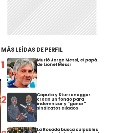
e
MÁS LEÍDAS DE PERFIL
Murió Jorge Messi, el papá
1
de Lionel Messi
Caputo y Sturzenegger
2
crean un fondo para
indemnizar y “ganar”
sindicatos aliados
La Rosada busca culpables