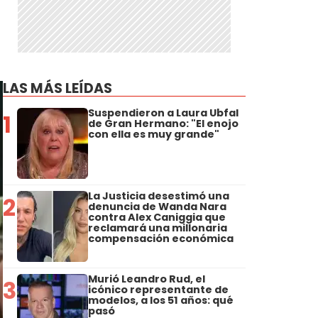
LAS MÁS LEÍDAS
Suspendieron a Laura Ubfal
1
de Gran Hermano: "El enojo
con ella es muy grande"
La Justicia desestimó una
2
denuncia de Wanda Nara
contra Alex Caniggia que
reclamará una millonaria
compensación económica
Murió Leandro Rud, el
3
icónico representante de
modelos, a los 51 años: qué
pasó