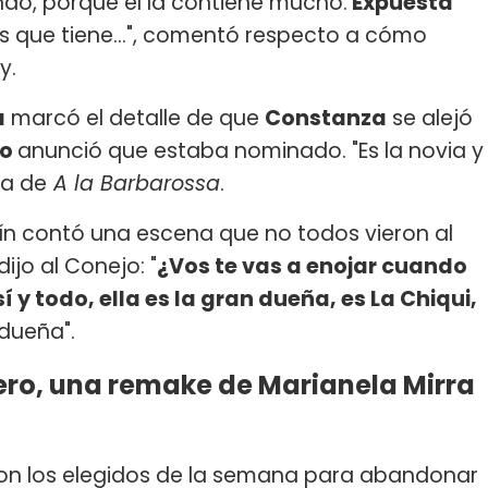
ndo, porque él la contiene mucho.
Expuesta
es que tiene...", comentó respecto a cómo
y.
a
marcó el detalle de que
Constanza
se alejó
ro
anunció que estaba nominado. "Es la novia y
ra de
A la Barbarossa
.
n contó una escena que no todos vieron al
dijo al Conejo: "
¿Vos te vas a enojar cuando
 y todo, ella es la gran dueña, es La Chiqui,
a dueña".
ro, una remake de Marianela Mirra
ueron los elegidos de la semana para abandonar