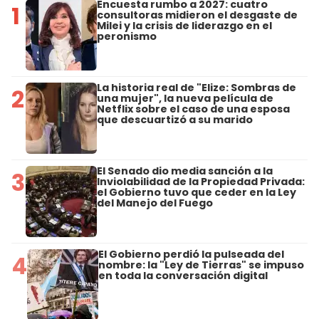
Encuesta rumbo a 2027: cuatro
1
consultoras midieron el desgaste de
Milei y la crisis de liderazgo en el
peronismo
La historia real de "Elize: Sombras de
2
una mujer", la nueva película de
Netflix sobre el caso de una esposa
que descuartizó a su marido
El Senado dio media sanción a la
3
Inviolabilidad de la Propiedad Privada:
el Gobierno tuvo que ceder en la Ley
del Manejo del Fuego
El Gobierno perdió la pulseada del
4
nombre: la "Ley de Tierras" se impuso
en toda la conversación digital