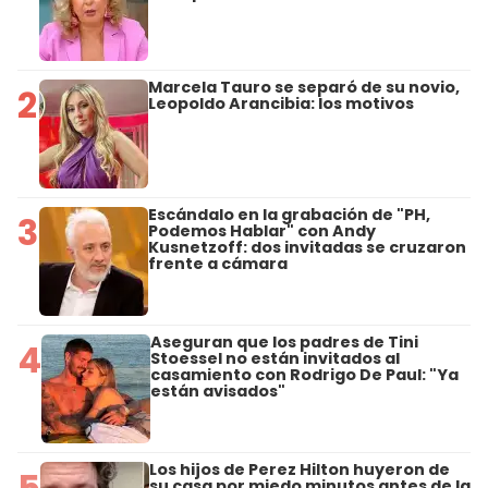
Marcela Tauro se separó de su novio,
2
Leopoldo Arancibia: los motivos
Escándalo en la grabación de "PH,
3
Podemos Hablar" con Andy
Kusnetzoff: dos invitadas se cruzaron
frente a cámara
Aseguran que los padres de Tini
4
Stoessel no están invitados al
casamiento con Rodrigo De Paul: "Ya
están avisados"
Los hijos de Perez Hilton huyeron de
5
su casa por miedo minutos antes de la