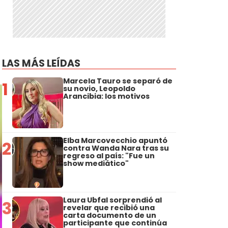
LAS MÁS LEÍDAS
Marcela Tauro se separó de
1
su novio, Leopoldo
Arancibia: los motivos
Elba Marcovecchio apuntó
2
contra Wanda Nara tras su
regreso al país: "Fue un
show mediático"
Laura Ubfal sorprendió al
3
revelar que recibió una
carta documento de un
participante que continúa