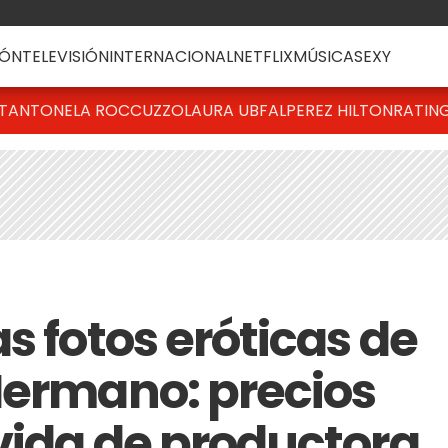
ÓN
TELEVISIÓN
INTERNACIONAL
NETFLIX
MÚSICA
SEXY
T
ANTONELA ROCCUZZO
LAURA UBFAL
PEREZ HILTON
RATIN
s fotos eróticas de
Hermano: precios
 vida de productora