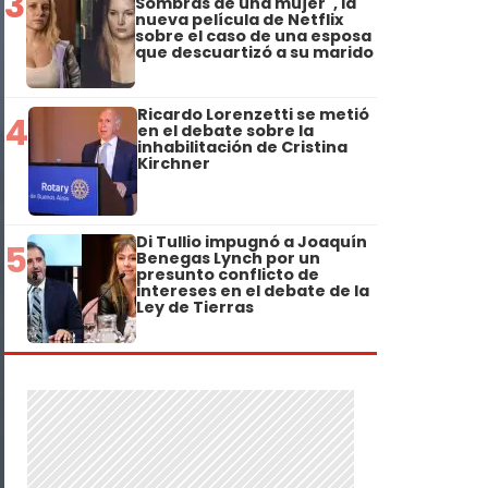
3
Sombras de una mujer", la
nueva película de Netflix
sobre el caso de una esposa
que descuartizó a su marido
Ricardo Lorenzetti se metió
4
en el debate sobre la
inhabilitación de Cristina
Kirchner
Di Tullio impugnó a Joaquín
5
Benegas Lynch por un
presunto conflicto de
intereses en el debate de la
Ley de Tierras