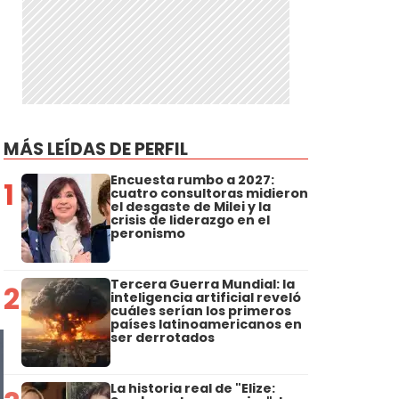
MÁS LEÍDAS DE PERFIL
Encuesta rumbo a 2027:
1
cuatro consultoras midieron
el desgaste de Milei y la
crisis de liderazgo en el
peronismo
Tercera Guerra Mundial: la
2
inteligencia artificial reveló
cuáles serían los primeros
países latinoamericanos en
ser derrotados
La historia real de "Elize: