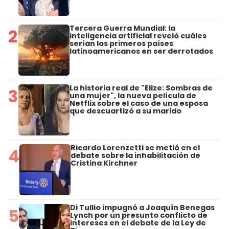
Tercera Guerra Mundial: la
2
inteligencia artificial reveló cuáles
serían los primeros países
latinoamericanos en ser derrotados
La historia real de "Elize: Sombras de
3
una mujer", la nueva película de
Netflix sobre el caso de una esposa
que descuartizó a su marido
Ricardo Lorenzetti se metió en el
4
debate sobre la inhabilitación de
Cristina Kirchner
Di Tullio impugnó a Joaquín Benegas
5
Lynch por un presunto conflicto de
intereses en el debate de la Ley de