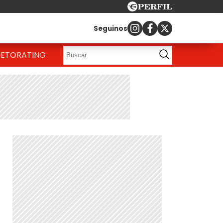
Seguinos
IETO
RATING