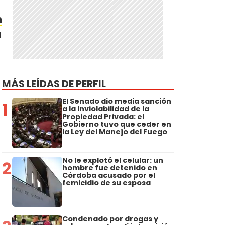
n
a
MÁS LEÍDAS DE PERFIL
El Senado dio media sanción
1
a la Inviolabilidad de la
Propiedad Privada: el
Gobierno tuvo que ceder en
la Ley del Manejo del Fuego
s
No le explotó el celular: un
2
hombre fue detenido en
Córdoba acusado por el
femicidio de su esposa
Condenado por drogas y