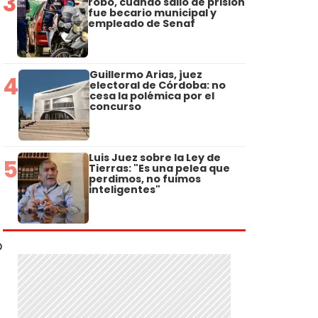
3
robo, cuando salió de prisión
fue becario municipal y
empleado de Senaf
Guillermo Arias, juez
4
electoral de Córdoba: no
cesa la polémica por el
concurso
Luis Juez sobre la Ley de
5
Tierras: "Es una pelea que
perdimos, no fuimos
inteligentes"
a
o