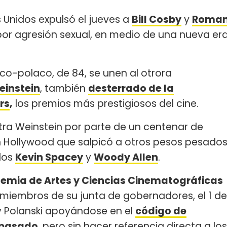
 Unidos expulsó el jueves a
Bill Cosby
y
Roma
r agresión sexual, en medio de una nueva er
anco-polaco, de 84, se unen al otrora
einstein
, también
desterrado de la
rs
,
los premios más prestigiosos del cine.
ra Weinstein por parte de un centenar de
 Hollywood que salpicó a otros pesos pesado
dos
Kevin Spacey
y
Woody Allen
.
emia de Artes y Ciencias Cinematográficas
 miembros de su junta de gobernadores, el 1 de
y Polanski apoyándose en el
código de
 pasado
, pero sin hacer referencia directa a los