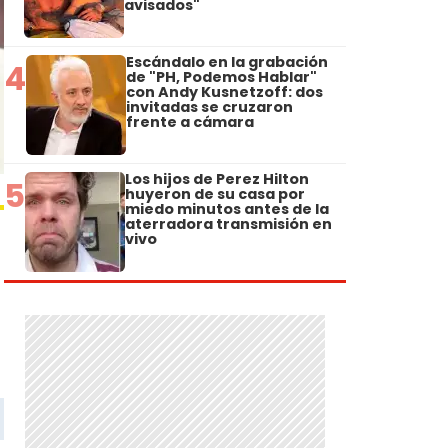
avisados"
Escándalo en la grabación
4
de "PH, Podemos Hablar"
con Andy Kusnetzoff: dos
invitadas se cruzaron
frente a cámara
Los hijos de Perez Hilton
5
huyeron de su casa por
miedo minutos antes de la
aterradora transmisión en
vivo