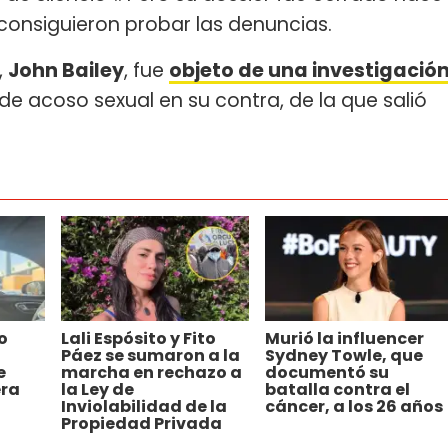
consiguieron probar las denuncias.
,
John Bailey
, fue
objeto de una investigació
 acoso sexual en su contra, de la que salió
o
Lali Espósito y Fito
Murió la influencer
Páez se sumaron a la
Sydney Towle, que
e
marcha en rechazo a
documentó su
era
la Ley de
batalla contra el
Inviolabilidad de la
cáncer, a los 26 años
Propiedad Privada