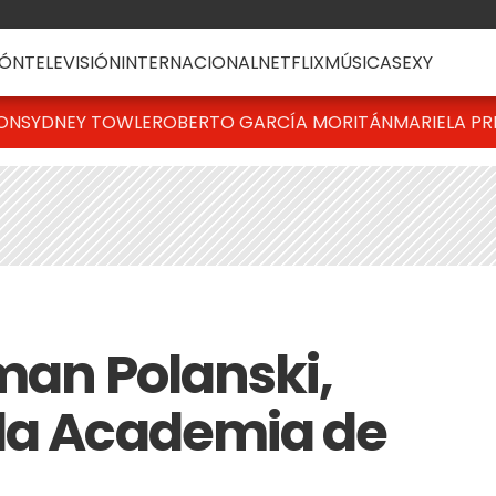
ÓN
TELEVISIÓN
INTERNACIONAL
NETFLIX
MÚSICA
SEXY
TON
SYDNEY TOWLE
ROBERTO GARCÍA MORITÁN
MARIELA PR
oman Polanski,
 la Academia de