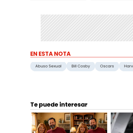
EN ESTA NOTA
Abuso Sexual
Bill Cosby
Oscars
Harv