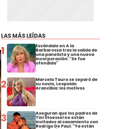
LAS MÁS LEÍDAS
Escándalo en A la
1
Barbarossa tras la salida de
una panelista y una nueva
incorporación: "Se fue
ofendida"
Marcela Tauro se separó de
2
su novio, Leopoldo
Arancibia: los motivos
Aseguran que los padres de
3
Tini Stoessel no están
invitados al casamiento con
Rodrigo De Paul: "Ya están