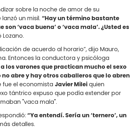
ndizar sobre la noche de amor de su
 lanzó un misil.
“Hay un término bastante
e son ‘vaca buena’ o ‘vaca mala’. ¿Usted es
ó Lozano.
cación de acuerdo al horario”, dijo Mauro,
a. Entonces la conductora y psicóloga
e a los varones que practican mucho el sexo
 no abre y hay otros caballeros que lo abren
e fue el economista
Javier Milei
quien
exo tántrico expuso que podía extender por
lamaban "vaca mala".
respondió:
“Ya entendí. Sería un ‘ternero’, un
r más detalles.