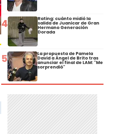
Rating: cuánto midió la
4
salida de Juanicar de Gran
Hermano Generación
Dorada
La propuesta de Pamela
5
David a Ángel de Brito tras
anunciar el final de LAM: "Me
sorprendió"