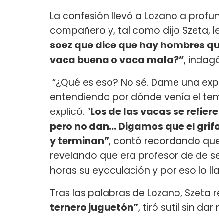
La confesión llevó a Lozano a profu
compañero y, tal como dijo Szeta, le
soez que dice que hay hombres qu
vaca buena o vaca mala?”
, indag
“¿Qué es eso? No sé. Dame una expli
entendiendo por dónde venía el tem
explicó: “
Los de las vacas se refier
pero no dan… Digamos que el grifo
y terminan”
, contó recordando qu
revelando que era profesor de de s
horas su eyaculación y por eso lo l
Tras las palabras de Lozano, Szeta 
ternero juguetón”
, tiró sutil sin da