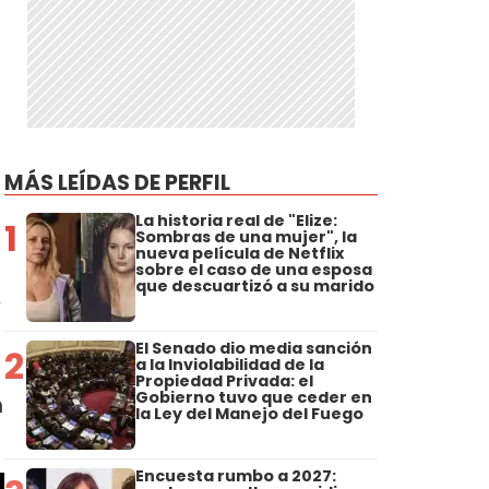
MÁS LEÍDAS DE PERFIL
La historia real de "Elize:
1
Sombras de una mujer", la
nueva película de Netflix
sobre el caso de una esposa
que descuartizó a su marido
y
El Senado dio media sanción
2
a la Inviolabilidad de la
Propiedad Privada: el
Gobierno tuvo que ceder en
n
la Ley del Manejo del Fuego
Encuesta rumbo a 2027: