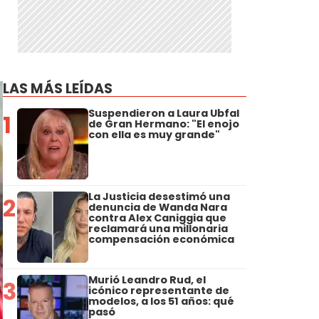
LAS MÁS LEÍDAS
Suspendieron a Laura Ubfal
1
de Gran Hermano: "El enojo
con ella es muy grande"
La Justicia desestimó una
2
denuncia de Wanda Nara
contra Alex Caniggia que
reclamará una millonaria
compensación económica
Murió Leandro Rud, el
3
icónico representante de
modelos, a los 51 años: qué
pasó