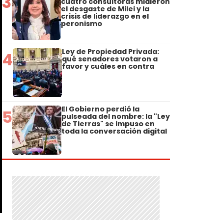
3
cuatro consultoras midieron
el desgaste de Milei y la
crisis de liderazgo en el
peronismo
Ley de Propiedad Privada:
4
qué senadores votaron a
favor y cuáles en contra
El Gobierno perdió la
5
pulseada del nombre: la "Ley
de Tierras" se impuso en
toda la conversación digital