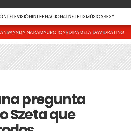
ÓN
TELEVISIÓN
INTERNACIONAL
NETFLIX
MÚSICA
SEXY
IANI
WANDA NARA
MAURO ICARDI
PAMELA DAVID
RATING
una pregunta
o Szeta que
todos