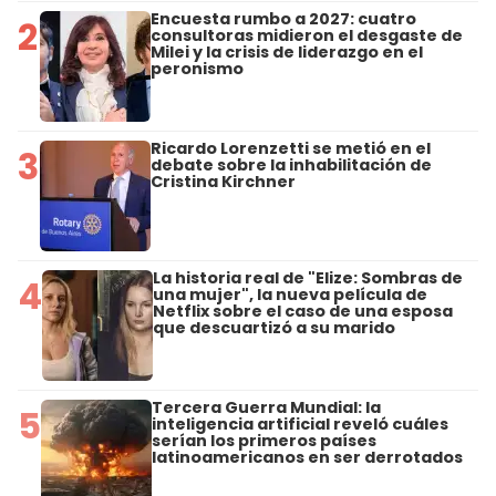
Encuesta rumbo a 2027: cuatro
2
consultoras midieron el desgaste de
Milei y la crisis de liderazgo en el
peronismo
Ricardo Lorenzetti se metió en el
3
debate sobre la inhabilitación de
Cristina Kirchner
La historia real de "Elize: Sombras de
4
una mujer", la nueva película de
Netflix sobre el caso de una esposa
que descuartizó a su marido
Tercera Guerra Mundial: la
5
inteligencia artificial reveló cuáles
serían los primeros países
latinoamericanos en ser derrotados