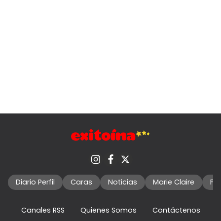
Diario Perfil
Caras
Noticias
Marie Claire
Fo
Canales RSS
Quienes Somos
Contáctenos