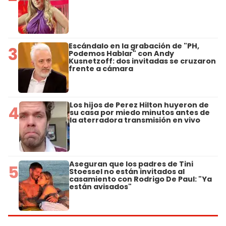
Escándalo en la grabación de "PH,
3
Podemos Hablar" con Andy
Kusnetzoff: dos invitadas se cruzaron
frente a cámara
Los hijos de Perez Hilton huyeron de
4
su casa por miedo minutos antes de
la aterradora transmisión en vivo
Aseguran que los padres de Tini
5
Stoessel no están invitados al
casamiento con Rodrigo De Paul: "Ya
están avisados"