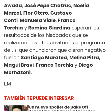
Awada
,
José
Pepe
Chatruc
,
Noelia
Marzol
,
Flor Otero
,
Gustavo
Conti
,
Manuela Viale
,
Franco
Torchia
y
Romina Giardina
esperan los
resultados de los hisopados que se
realizaron. Los otros invitados al programa
de Lizi que anunciaron que dieron negativo
fueron
Santiago Maratea
,
Melina Pitra,
Magui Bravi
,
Franco Torchia
y
Diego
Mornazoni.
L.M
TAMBIÉN TE PUEDE INTERESAR
Un nuevo spoiler de Bake Off