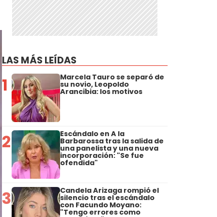
LAS MÁS LEÍDAS
Marcela Tauro se separó de
1
su novio, Leopoldo
Arancibia: los motivos
Escándalo en A la
2
Barbarossa tras la salida de
una panelista y una nueva
incorporación: "Se fue
ofendida"
Candela Arizaga rompió el
3
silencio tras el escándalo
con Facundo Moyano:
"Tengo errores como