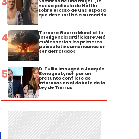
3
Sombras de una mujer", la
o
nueva película de Netflix
sobre el caso de una esposa
que descuartizó a su marido
Tercera Guerra Mundial: la
4
inteligencia artificial reveló
cuáles serían los primeros
países latinoamericanos en
ser derrotados
Di Tullio impugnó a Joaquín
5
Benegas Lynch por un
presunto conflicto de
intereses en el debate de la
Ley de Tierras