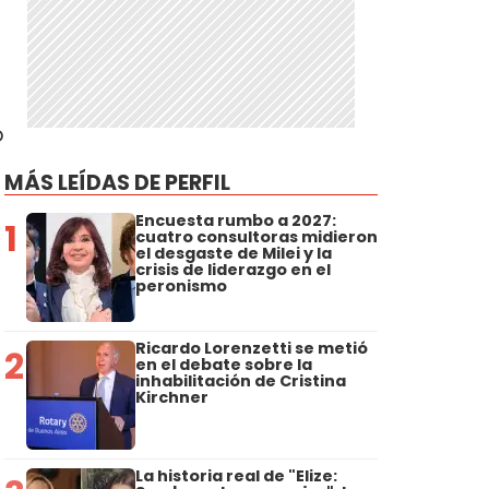
o
MÁS LEÍDAS DE PERFIL
Encuesta rumbo a 2027:
1
cuatro consultoras midieron
el desgaste de Milei y la
crisis de liderazgo en el
peronismo
Ricardo Lorenzetti se metió
2
en el debate sobre la
inhabilitación de Cristina
Kirchner
La historia real de "Elize: