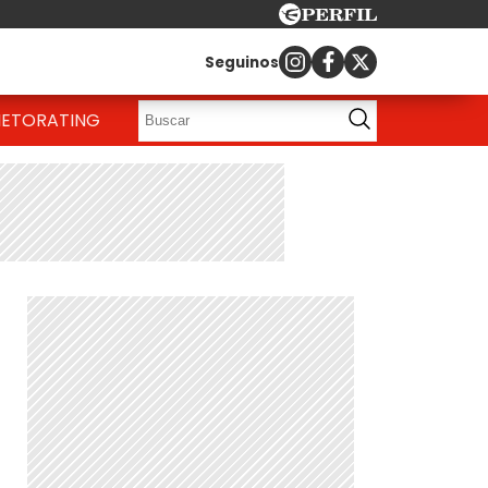
Seguinos
IETO
RATING