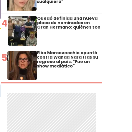
cualquiera"
Quedó definida una nueva
4
placa de nominados en
Gran Hermano: quiénes son
Elba Marcovecchio apuntó
5
contra Wanda Nara tras su
regreso al país: "Fue un
show mediático"