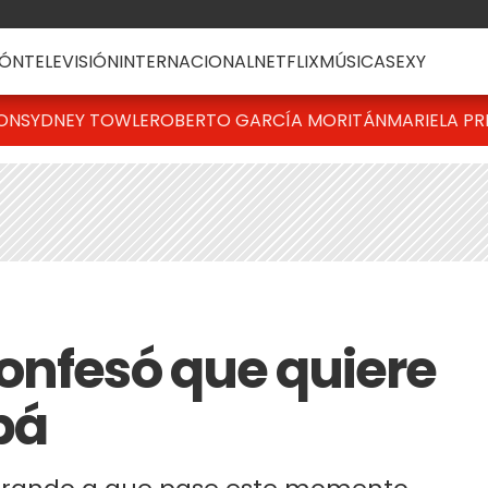
ÓN
TELEVISIÓN
INTERNACIONAL
NETFLIX
MÚSICA
SEXY
TON
SYDNEY TOWLE
ROBERTO GARCÍA MORITÁN
MARIELA PR
onfesó que quiere
pá